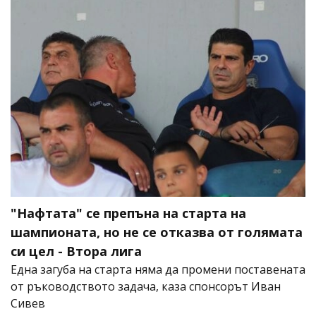
"Нафтата" се препъна на старта на
шампионата, но не се отказва от голямата
си цел - Втора лига
Една загуба на старта няма да промени поставената
от ръководството задача, каза спонсорът Иван
Сивев