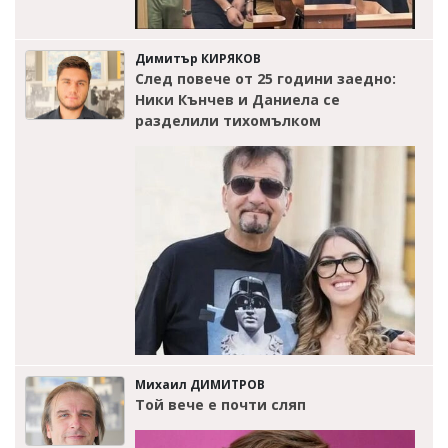
Димитър КИРЯКОВ
След повече от 25 години заедно:
Ники Кънчев и Даниела се
разделили тихомълком
Михаил ДИМИТРОВ
Той вече е почти сляп