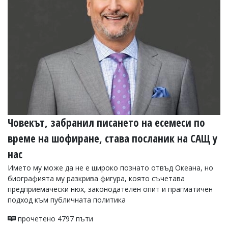
УКРАЙНА
СПОРТ
РАЗСЛЕДВАНЕ
БИЗНЕС
ЮГ
Управители:
Веселин
Василев,
Човекът, забранил писането на есемеси по
email:
v.vasilev@flagman.bg
време на шофиране, става посланик на САЩ у
Катя
Касабова,
нас
еmail:
k.kassabova@flagman.bg
Името му може да не е широко познато отвъд Океана, но
Главен
биографията му разкрива фигура, която съчетава
редактор:
предприемачески нюх, законодателен опит и прагматичен
Иван
подход към публичната политика
Колев,
email:
прочетено 4797 пъти
office@flagman.bg