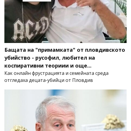
Бащата на "примамката" от пловдивското
убийство - русофил, любител на
коспиративни теориии и още...
Как онлайн фрустрацията и семейната среда
отгледаха децата-убийци от Пловдив