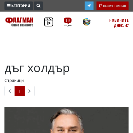
КАТЕГОРИИ
ВАШИЯТ СИГНАЛ
ПРОМО
НОВИНИТЕ
ДНЕС: 47
ЗОНА
ИЗБОРИ
2026
ПРАКТИЧНО
дъг холдър
КУЛТУРА
ЗДРАВЕ
Страници:
ПОЛИТИКА
ОБЩИНИ
1
ОБЩЕСТВО
ЛАЙФСТАЙЛ
ВОЙНАТА
В