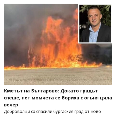
Кметът на Българово: Докато градът
спеше, пет момчета се бориха с огъня цяла
вечер
Доброволци са спасили бургаския град от ново