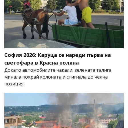
София 2026: Каруца се нареди първа на
светофара в Красна поляна
Докато автомобилите чакали, зелената талига
минала покрай колоната и стигнала до челна
позиция