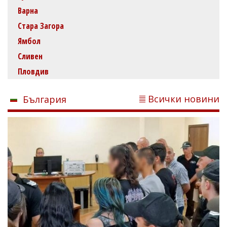
Варна
Стара Загора
Ямбол
Сливен
Пловдив
Всички новини
България