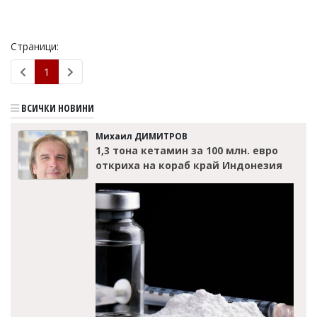
Коментарите
под
статиите
Страници:
се
въвеждат
1
от
читателите
и
ВСИЧКИ НОВИНИ
редакцията
не
Михаил ДИМИТРОВ
носи
1,3 тона кетамин за 100 млн. евро
отговорност
откриха на кораб край Индонезия
за
тях!
Ако
откриете
обиден
за
вас
коментар,
моля
сигнализирайте
ни!