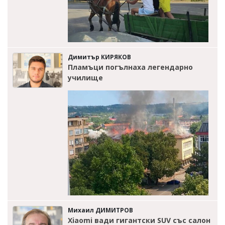
Димитър КИРЯКОВ
Пламъци погълнаха легендарно
училище
Михаил ДИМИТРОВ
Xiaomi вади гигантски SUV със салон