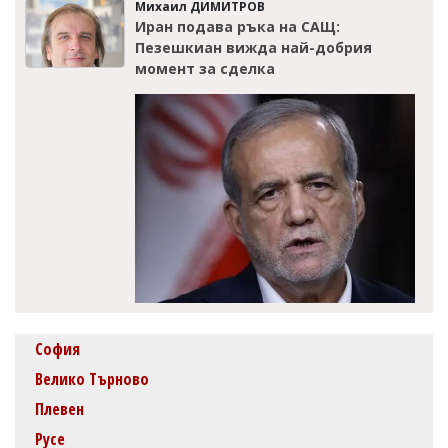
Михаил ДИМИТРОВ
Иран подава ръка на САЩ:
Пезешкиан вижда най-добрия
момент за сделка
София
Велико Търново
Плевен
Русе