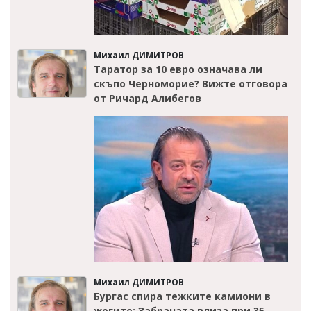
Михаил ДИМИТРОВ
Таратор за 10 евро означава ли
скъпо Черноморие? Вижте отговора
от Ричард Алибегов
Михаил ДИМИТРОВ
Бургас спира тежките камиони в
жегите: Забраната влиза при 35