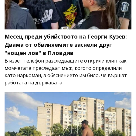
Месец преди убийството на Георги Кузев:
Двама от обвиняемите заснели друг
"нощен лов" в Пловдив
В иззет телефон разследващите открили клип как
момчетата преследват мъж, когото определили
като наркоман, а обяснението им било, че вършат
работата на държавата