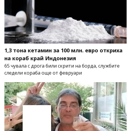
1,3 тона кетамин за 100 млн. евро откриха
на кораб край Индонезия
65 чувала с дрога били скрити на борда, службите
следели кораба още от февруари