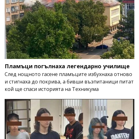
Пламъци погълнаха легендарно училище
След нощното гасене пламъците избухнаха отново
и стигнаха до покрива, а бивши възпитаници питат
кой ще спаси историята на Техникума