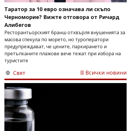
Таратор за 10 евро означава ли скъпо
Черноморие? Вижте отговора от Ричард
Алибегов
Ресторантьорският бранш отхвърля внушенията за
масова спекула по морето, но туроператори
предупреждават, че цените, паркирането и
претъпканите плажове вече тежат при избора на
туристите
Всички новини
Свят