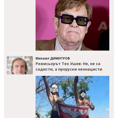
Михаил ДИМИТРОВ
Режисьорът Тео Ушев: Не, не са
садисти, а проруски неонацисти