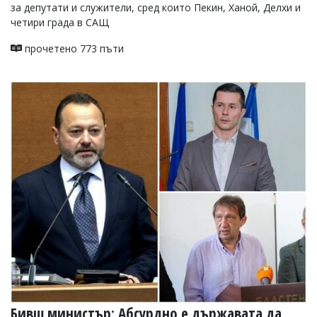
за депутати и служители, сред които Пекин, Ханой, Делхи и
четири града в САЩ
прочетено 773 пъти
Бивш министър: Абсурдно е държавата да