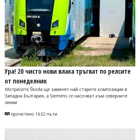
Ура! 20 чисто нови влака тръгват по релсите
от понеделник
Мотрисите Škoda ще заменят най-старите композиции в
Западна България, а Siemens се насочват към северните
линии
прочетено 1632 пъти