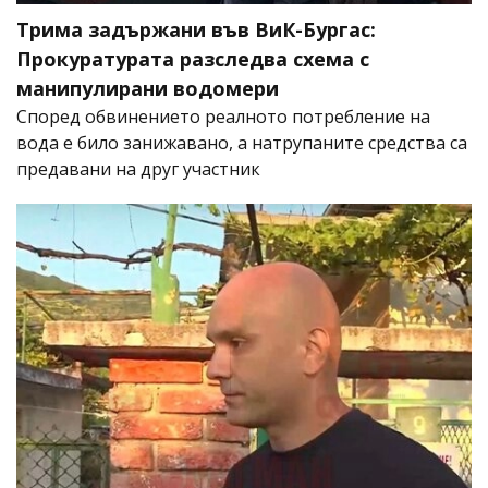
Трима задържани във ВиК-Бургас:
Прокуратурата разследва схема с
манипулирани водомери
Според обвинението реалното потребление на
вода е било занижавано, а натрупаните средства са
предавани на друг участник