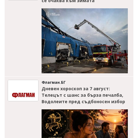
се очаква към зимата
Флагман.БГ
Дневен хороскоп за 7 август:
Телецът с шанс за бърза печалба,
Водолеите пред съдбоносен избор