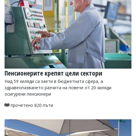
УКРАЙНА
СПОРТ
РАЗСЛЕДВАНЕ
БИЗНЕС
ЮГ
Управители:
Веселин
Василев,
Пенсионерите крепят цели сектори
email:
v.vasilev@flagman.bg
Над 59 хиляди са заети в бюджетната сфера, а
Катя
здравеопазването разчита на повече от 20 хиляди
Касабова,
еmail:
k.kassabova@flagman.bg
осигурени пенсионери
Главен
прочетено 820 пъти
редактор:
Иван
Колев,
email:
office@flagman.bg