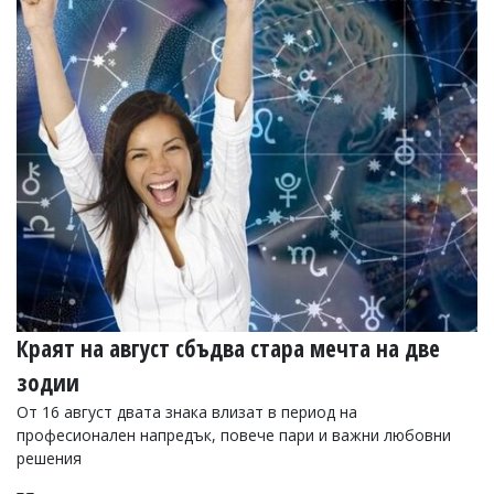
Краят на август сбъдва стара мечта на две
зодии
От 16 август двата знака влизат в период на
професионален напредък, повече пари и важни любовни
решения