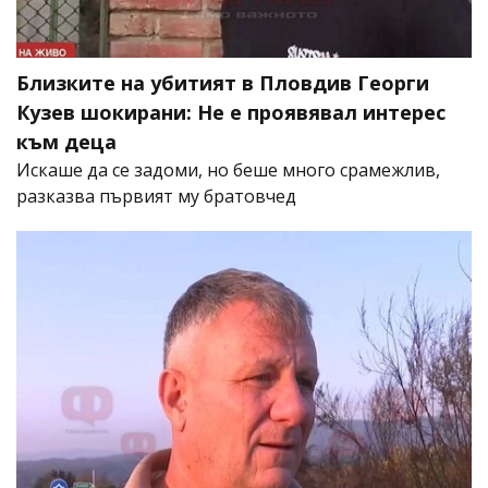
Близките на убитият в Пловдив Георги
Кузев шокирани: Не е проявявал интерес
към деца
Искаше да се задоми, но беше много срамежлив,
разказва първият му братовчед