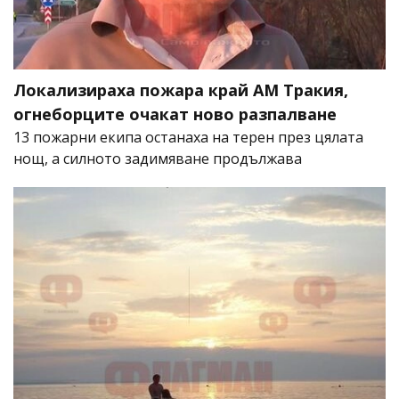
Локализираха пожара край АМ Тракия,
огнеборците очакат ново разпалване
13 пожарни екипа останаха на терен през цялата
нощ, а силното задимяване продължава