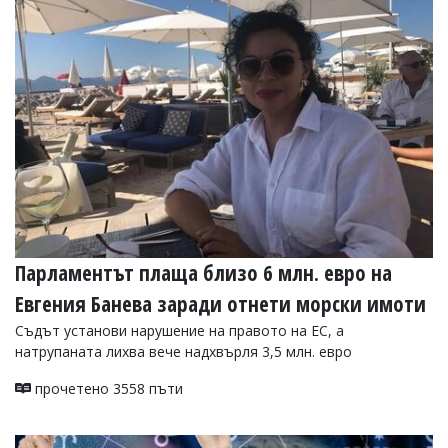
Коментарите
под
статиите
се
въвеждат
от
читателите
и
редакцията
не
носи
отговорност
за
тях!
Парламентът плаща близо 6 млн. евро на
Ако
откриете
Евгения Банева заради отнети морски имоти
обиден
за
Съдът установи нарушение на правото на ЕС, а
вас
натрупаната лихва вече надхвърля 3,5 млн. евро
коментар,
моля
прочетено 3558 пъти
сигнализирайте
ни!