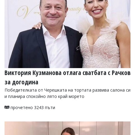
УКРАЙНА
СПОРТ
РАЗСЛЕДВАНЕ
БИЗНЕС
ЮГ
Управители:
Веселин
Василев,
Виктория Кузманова отлага сватбата с Рачков
email:
v.vasilev@flagman.bg
за догодина
Катя
Касабова,
Победителката от Черешката на тортата развива салона си
еmail:
k.kassabova@flagman.bg
и планира спокойно лято край морето
Главен
прочетено 3243 пъти
редактор:
Иван
Колев,
email:
office@flagman.bg