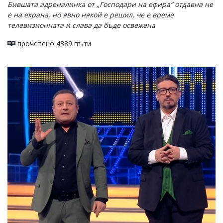
Бившата адреналинка от „Господари на ефира“ отдавна не
е на екрана, но явно някой е решил, че е време
телевизионната ѝ слава да бъде освежена
прочетено 4389 пъти