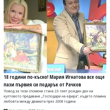
18 години по-късно! Мария Игнатова все още
пази първия си подарък от Рачков
Повод за тези спомени стана 23-тият рожден ден на
култовото предаване „Господари на ефира“, където пламна
любовта между двамата през 2008 година