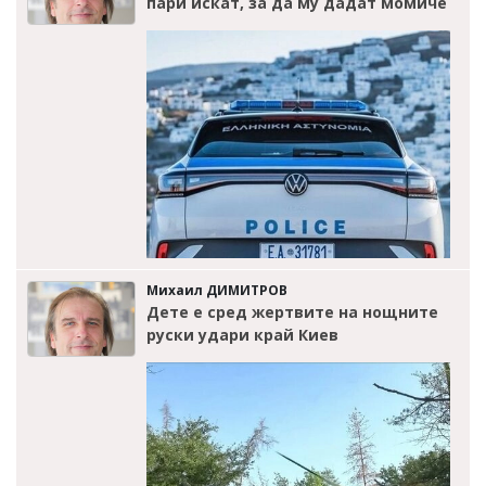
пари искат, за да му дадат момиче
Михаил ДИМИТРОВ
Дете е сред жертвите на нощните
руски удари край Киев