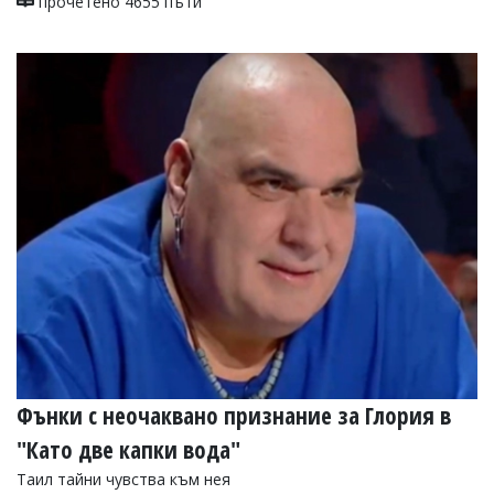
прочетено 4655 пъти
Фънки с неочаквано признание за Глория в
"Като две капки вода"
Таил тайни чувства към нея