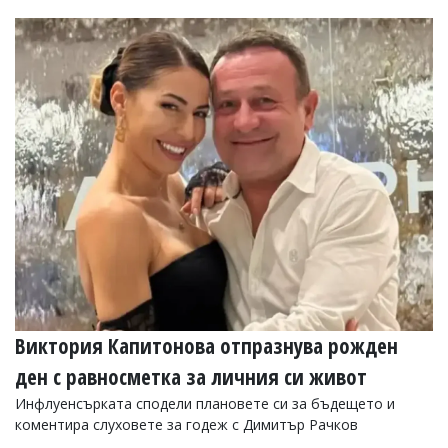
Виктория Капитонова отпразнува рожден
ден с равносметка за личния си живот
Инфлуенсърката сподели плановете си за бъдещето и
коментира слуховете за годеж с Димитър Рачков