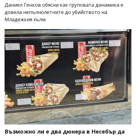
Даниел Генков обясни как груповата динамика е
довела непълнолетните до убийството на
Младежкия хълм
Възможно ли е два дюнера в Несебър да