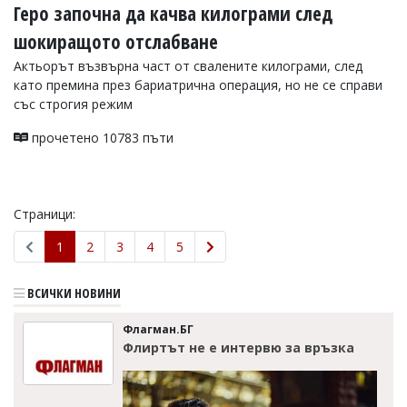
Геро започна да качва килограми след
шокиращото отслабване
Актьорът възвърна част от свалените килограми, след
като премина през бариатрична операция, но не се справи
със строгия режим
прочетено 10783 пъти
Страници:
1
2
3
4
5
ВСИЧКИ НОВИНИ
Флагман.БГ
Флиртът не е интервю за връзка