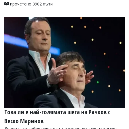
прочетено 3902 пъти
Това ли е най-голямата шега на Рачков с
Веско Маринов
Двамата са добри приятели, но импровизации на комика