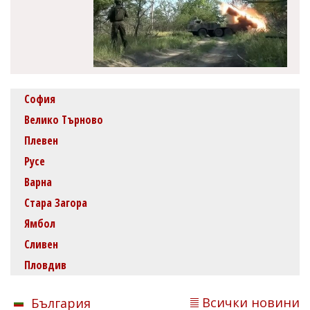
София
Велико Търново
Плевен
Русе
Варна
Стара Загора
Ямбол
Сливен
Пловдив
Всички новини
България