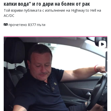
капки вода“ и го дари на болен от рак
Той взриви публиката с изпълнение на Highway to Hell на
AC/DC
прочетено 8377 пъти