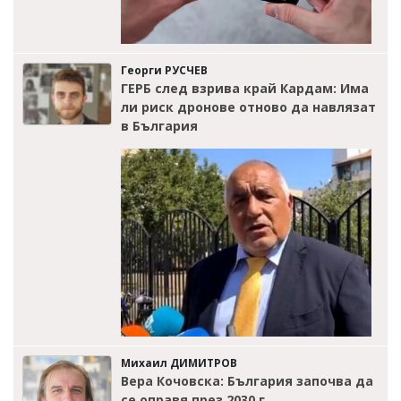
Георги РУСЧЕВ
ГЕРБ след взрива край Кардам: Има
ли риск дронове отново да навлязат
в България
Михаил ДИМИТРОВ
Вера Кочовска: България започва да
се оправя през 2030 г.