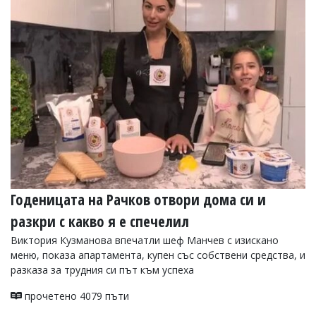
Коментарите
под
статиите
се
въвеждат
от
читателите
и
редакцията
не
носи
отговорност
за
тях!
Ако
Годеницата на Рачков отвори дома си и
откриете
разкри с какво я е спечелил
обиден
за
Виктория Кузманова впечатли шеф Манчев с изискано
вас
меню, показа апартамента, купен със собствени средства, и
коментар,
разказа за трудния си път към успеха
моля
сигнализирайте
ни!
прочетено 4079 пъти