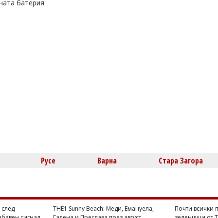
ната батерия
Русе
Варна
Стара Загора
 след
THE1 Sunny Beach: Меди, Емануела,
Почти всички п
абавен сигнал
Галена и Преслава през август
зеленчуци от 