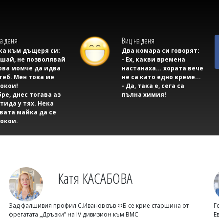
а деня
Виц на деня
а към дъщеря си:
Два комара си говорят:
ушай, не позволявай
- Ех, какви времена
ова момче да идва
настанаха... хората вече
теб. Мен това ме
не са като едно време...
окои!
- Да, така е, сега са
бре, днес тогава аз
пълна химия!
тида у тях. Нека
вата майка да се
окои.
Катя КАСАБОВА
Зад фалшивия профил С.Иванов във ФБ се крие старшина от
Г
фрегатата „Дръзки” на IV дивизион към ВМС
Е