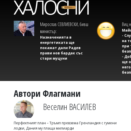
Мирослав СЕВЛИЕВСКИ, бивш
Виц н
Майк
министър:
- Сл
Назначенията в
на т
енергетиката ще
при 
покажат дали Радев
безп
прави нов бардак със
- До
стари муцуни
ще о
него
безп
Автори Флагмани
Веселин ВАСИЛЕВ
Перфектният план – Тръмп превзема Гренландия с гумени
лодки, Дания му плаща милиарди