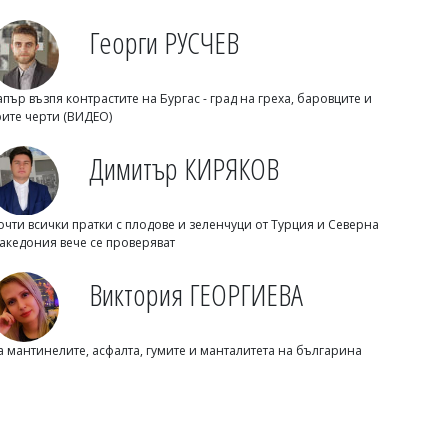
Георги РУСЧЕВ
апър възпя контрастите на Бургас - град на греха, баровците и
рите черти (ВИДЕО)
Димитър КИРЯКОВ
Димитър КИРЯКОВ
Седем сигнала за прекаляване с
кафето
очти всички пратки с плодове и зеленчуци от Турция и Северна
акедония вече се проверяват
Виктория ГЕОРГИЕВА
а мантинелите, асфалта, гумите и манталитета на българина