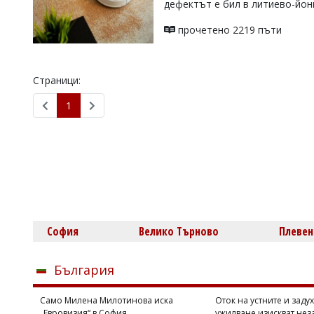
дефектът е бил в литиево-йон
УКРАЙНА
СПОРТ
прочетено 2219 пъти
РАЗСЛЕДВАНЕ
БИЗНЕС
Страници:
ЮГ
1
Управители:
Веселин
Василев,
email:
v.vasilev@flagman.bg
Катя
Касабова,
еmail:
k.kassabova@flagman.bg
София
Велико Търново
Плевен
Главен
редактор:
Иван
България
Колев,
email:
Само Милена Милотинова иска
Оток на устните и задух
office@flagman.bg
„Евровизия“ в София
ужилване изискват нез