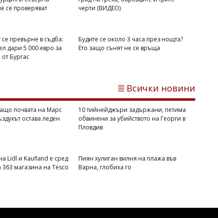
Михаил ДИМИТРОВ
е се проверяват
черти (ВИДЕО)
ЦСКА изигра най-добрия си мач от
години и смаза Макаби с 3:0
 се превърне в съдба:
Будите се около 3 часа през нощта?
л дари 5 000 евро за
Ето защо сънят не се връща
от Бургас
Всички новини
ащо почвата на Марс
10 тийнейджъри задържани, петима
въздухът остава леден
обвинени за убийството на Георги в
Пловдив
а Lidl и Kaufland е сред
Пиян хулиган вилня на плажа във
а 363 магазина на Tesco
Варна, глобиха го
Димитър КИРЯКОВ