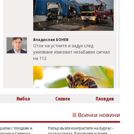
Владислав БОНЕВ
Оток на устните и задух след
ужилване изискват незабавен сигнал
на 112
Ямбол
Сливен
Пловдив
Всички новини
ратки с плодове и
Рапър възпя контрастите на Бургас -
Турция и Северна
град на греха, баровците и трите