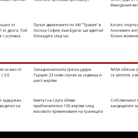
Македония веч
Тошко от
Пускат движението по АМ "Тракия" в
Когато спортът
1 кг дрога. Той
посока София, към Бургас ще вдигнат
Анонимен анге
е с условна
блокадата след час
болно момиче 
я си мач от
Западнонилската треска удари
NASA обясни з
с 3:0
Гърция: 23 нови случая за седмица и
се затопля, а 
шест жертви
е задържан,
Кметът на Сеута обяви
Собственикът н
оводител на
приблизително 100 жертви след
кандидатите з
масовото преминаване на границата