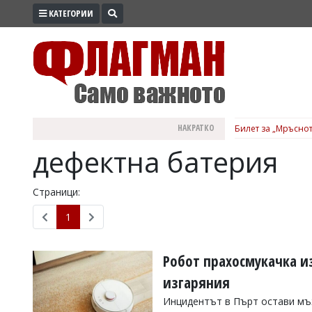
КАТЕГОРИИ
ПРОМО
ЗОНА
ИЗБОРИ
2026
ПРАКТИЧНО
НАКРАТКО
Билет за „Мръснот
КУЛТУРА
дефектна батерия
ЗДРАВЕ
ПОЛИТИКА
Страници:
ОБЩИНИ
1
ОБЩЕСТВО
ЛАЙФСТАЙЛ
Робот прахосмукачка из
ВОЙНАТА
изгаряния
В
Инцидентът в Пърт остави мъж