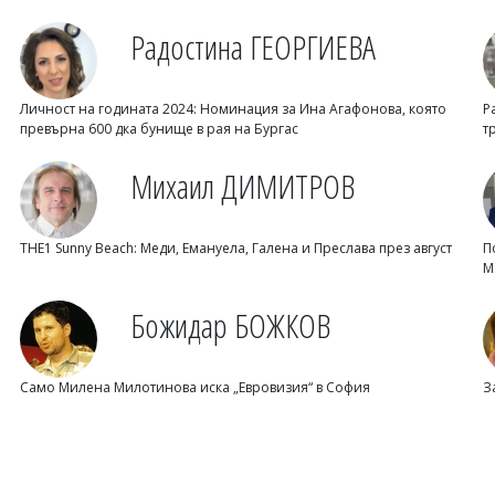
Радостина ГЕОРГИЕВА
Личност на годината 2024: Номинация за Ина Агафонова, която
Р
превърна 600 дка бунище в рая на Бургас
т
Михаил ДИМИТРОВ
THE1 Sunny Beach: Меди, Емануела, Галена и Преслава през август
П
М
Божидар БОЖКОВ
Само Милена Милотинова иска „Евровизия“ в София
З