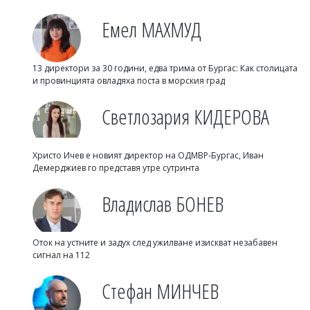
Емел МАХМУД
13 директори за 30 години, едва трима от Бургас: Как столицата
и провинцията овладяха поста в морския град
Светлозария КИДЕРОВА
Христо Ичев е новият директор на ОДМВР-Бургас, Иван
Демерджиев го представя утре сутринта
Владислав БОНЕВ
Оток на устните и задух след ужилване изискват незабавен
сигнал на 112
Стефан МИНЧЕВ