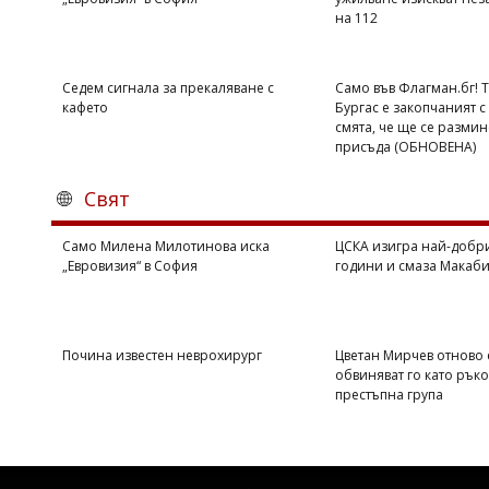
на 112
Коментарите
под
статиите
се
Седем сигнала за прекаляване с
Само във Флагман.бг! 
въвеждат
кафето
Бургас е закопчаният с 
от
смята, че ще се размин
читателите
присъда (ОБНОВЕНА)
и
редакцията
Свят
не
носи
отговорност
Само Милена Милотинова иска
ЦСКА изигра най-добри
за
„Евровизия“ в София
години и смаза Макаби 
тях!
Ако
откриете
обиден
Почина известен неврохирург
Цветан Мирчев отново 
за
обвиняват го като рък
вас
престъпна група
коментар,
моля
сигнализирайте
ни!