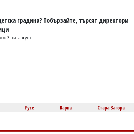
детска градина? Побързайте, търсят директори
ници
рок 3-ти август
Русе
Варна
Стара Загора