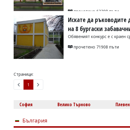
прочетено 63398 пъти
Искате да ръководите 
на 8 бургаски забавач
Обявеният конкурс е с краен с
прочетено 71908 пъти
Страници:
1
София
Велико Търново
Плевен
България