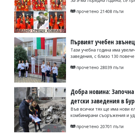
За 8-ма поредна година, се 
Коментарите
прочетено 21408 пъти
под
статиите
се
въвеждат
от
читателите
Първият учебен звънец 
и
Тази учебна година има увелич
редакцията
не
заведения, с близо 130 повеч
носи
отговорност
прочетено 28039 пъти
за
тях!
Ако
откриете
Добра новина: Започна
обиден
за
детски заведения в Бур
вас
Във всички тях ще има нови ел
коментар,
моля
комбинирани съоръжения и у
сигнализирайте
ни!
прочетено 20701 пъти