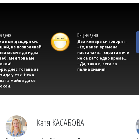
а деня
Виц на деня
а към дъщеря си:
Два комара си говорят:
ушай, не позволявай
- Ех, какви времена
ова момче да идва
настанаха... хората вече
теб. Мен това ме
не са като едно време...
окои!
- Да, така е, сега са
бре, днес тогава аз
пълна химия!
тида у тях. Нека
вата майка да се
окои.
Катя КАСАБОВА