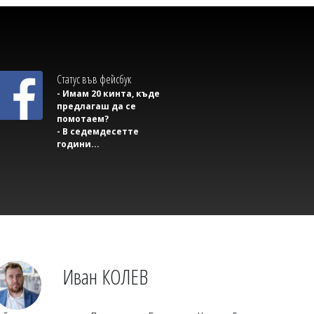
Михаил ДИМИТРОВ
Плъхове и смрад тормозят цял блок,
институциите безсилни пред частен
апартамент
Статус във фейсбук
- Имам 20 кинта, къде
предлагаш да се
помотаем?
- В седемдесетте
години...
Михаил ДИМИТРОВ
Бивш съветник на Пентагона даде на
Киев още два месец
Иван КОЛЕВ