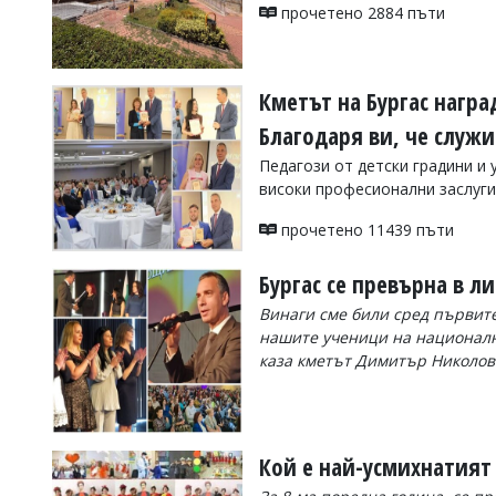
УКРАЙНА
прочетено 2884 пъти
СПОРТ
РАЗСЛЕДВАНЕ
Кметът на Бургас награ
БИЗНЕС
Благодаря ви, че служ
ЮГ
Педагози от детски градини и
високи професионални заслуги
Управители:
Веселин
прочетено 11439 пъти
Василев,
email:
Бургас се превърна в л
v.vasilev@flagman.bg
Катя
Винаги сме били сред първите
Касабова,
нашите ученици на националн
еmail:
k.kassabova@flagman.bg
каза кметът Димитър Николов
Главен
редактор:
Иван
Колев,
прочетено 66688 пъти
email:
Кой е най-усмихнатият
office@flagman.bg