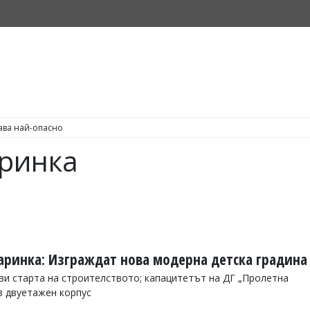
С по пушене на цигари
аринка
аринка: Изграждат нова модерна детска градина
и старта на строителството; капацитетът на ДГ „Пролетна
в двуетажен корпус