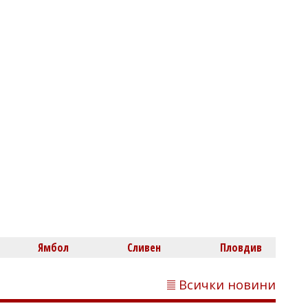
Михаил ДИМИТРОВ
Мирослав Севлиевски: Назначенията в
енергетиката ще покажат дали Радев
прави нов бардак със стари муцуни
Ямбол
Сливен
Пловдив
Всички новини