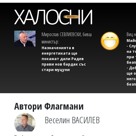
Мирослав СЕВЛИЕВСКИ, бивш
Виц н
Майк
министър:
- Сл
Назначенията в
на т
енергетиката ще
при 
покажат дали Радев
безп
прави нов бардак със
- До
стари муцуни
ще о
него
безп
Автори Флагмани
Веселин ВАСИЛЕВ