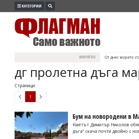
КАТЕГОРИИ
ПРОМО
ЗОНА
ИЗБОРИ
2026
ПРАКТИЧНО
НАКРАТКО
България е №1 в Е
КУЛТУРА
дг пролетна дъга м
ЗДРАВЕ
ПОЛИТИКА
Страници:
ОБЩИНИ
1
ОБЩЕСТВО
ЛАЙФСТАЙЛ
Бум на новородени в М
ВОЙНАТА
Кметът Димитър Николов обяв
дъга“ скача почти двойно с но
В