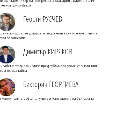
ой ще стане лидер на Прогресивна България в Царево: Галин
акев или Дико Диков
Георги РУСЧЕВ
краински дронове удариха за втора нощ една от най-големите
уски рафинерии
Михаил ДИМИТРОВ
Димитър КИРЯКОВ
Почитаме Преображение Господне,
вижте кой има имен ден
лизабет Методиева излиза пред публика в Бургас, специалният
 гост остава тайна
Виктория ГЕОРГИЕВА
а мантинелите, асфалта, гумите и манталитета на българина