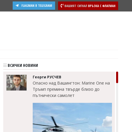
FLAGMAN В TELEGRAM
ВАШИЯТ СИГНАЛ
ВРЪЗКА С ФЛАГМАН
ВСИЧКИ НОВИНИ
Георги РУСЧЕВ
Опасно над Вашингтон: Marine One на
Тръмп премина твърде близо до
пътнически самолет