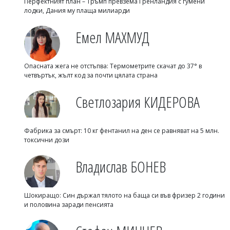
Перфектният план – Тръмп превзема Гренландия с гумени
лодки, Дания му плаща милиарди
Емел МАХМУД
Опасната жега не отстъпва: Термометрите скачат до 37° в
четвъртък, жълт код за почти цялата страна
Светлозария КИДЕРОВА
Фабрика за смърт: 10 кг фентанил на ден се равняват на 5 млн.
токсични дози
Владислав БОНЕВ
Шокиращо: Син държал тялото на баща си във фризер 2 години
и половина заради пенсията