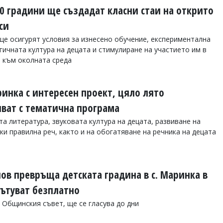
10 градини ще създадат класни стаи на открито
си
е осигурят условия за изнесено обучение, експериментална
гичната култура на децата и стимулиране на участието им в
а към околната среда
инка с интересен проект, цяло лято
яват с тематична програма
а литература, звуковата култура на децата, развиване на
и правилна реч, както и на обогатяване на речника на децата
в превръща детската градина в с. Маринка в
ътуват безплатно
Общинския съвет, ще се гласува до дни