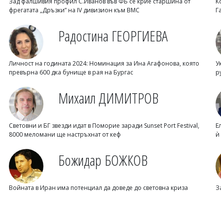
Зад фалшивия профил С.Иванов във ФБ се крие старшина от
К
фрегатата „Дръзки” на IV дивизион към ВМС
Г
Радостина ГЕОРГИЕВА
Личност на годината 2024: Номинация за Ина Агафонова, която
У
превърна 600 дка бунище в рая на Бургас
р
Михаил ДИМИТРОВ
Световни и БГ звезди идат в Поморие заради Sunset Port Festival,
Е
8000 меломани ще настръхнат от кеф
ѝ
Божидар БОЖКОВ
Войната в Иран има потенциал да доведе до световна криза
З