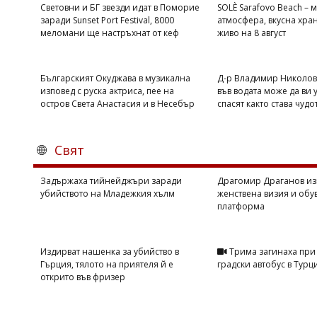
Световни и БГ звезди идат в Поморие
SOLÈ Sarafovo Beach – 
заради Sunset Port Festival, 8000
атмосфера, вкусна хран
меломани ще настръхнат от кеф
живо на 8 август
Българският Окуджава в музикална
Д-р Владимир Николов
изповед с руска актриса, пее на
във водата може да ви 
остров Света Анастасия и в Несебър
спасят както става чудо
Свят
Задържаха тийнейджъри заради
Драгомир Драганов из
убийството на Младежкия хълм
женствена визия и обу
платформа
Издирват нашенка за убийство в
Трима загинаха при 
Гърция, тялото на приятеля й е
градски автобус в Турц
открито във фризер