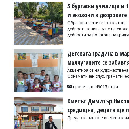
5 бургаски училища и 
и екозони в дворовете 
Образователните еко кътове щ
дейност, повишаване на еколо
дейности за полагане на гриж
Детската градина в Мар
прочетено 26565 пъти
малчуганите се забавл
Акцентира се на художественат
фонематичен слух, граматическ
прочетено 49015 пъти
Кметът Димитър Николо
средищна, децата ще п
Предложението е внесено към 