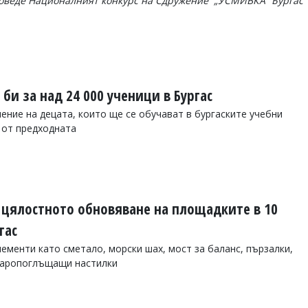
проведе Националният конкурс на Сдружение „УСМИВКА“ Бургас
би за над 24 000 ученици в Бургас
ение на децата, които ще се обучават в бургаските учебни
е от предходната
 цялостното обновяване на площадките в 10
гас
ементи като сметало, морски шах, мост за баланс, пързалки,
даропоглъщащи настилки