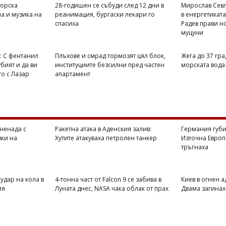
морска
28-годишен се събуди след 12 дни в
Мирослав Севл
а и музика на
реанимация, бургаски лекари го
в енергетикат
спасиха
Радев прави н
муцуни
: С фентанил
Плъхове и смрад тормозят цял блок,
Жега до 37 гра
убият и да ви
институциите безсилни пред частен
морската вода 
то с Лазар
апартамент
ненада с
Ракетна атака в Аденския залив:
Германия губи
вки на
Хутите атакуваха петролен танкер
Източна Европа
тръгнаха
удар на кола в
4-тонна част от Falcon 9 се забива в
Киев в огнен а
ия
Луната днес, NASA чака облак от прах
Двама загинах