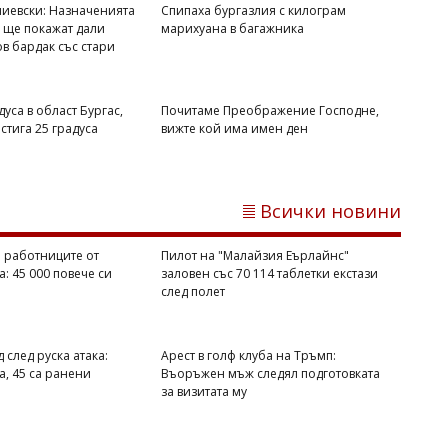
иевски: Назначенията
Спипаха бургазлия с килограм
а ще покажат дали
марихуана в багажника
ов бардак със стари
дуса в област Бургас,
Почитаме Преображение Господне,
стига 25 градуса
вижте кой има имен ден
Михаил ДИМИТРОВ
Българският Окуджава в музикална
изповед с руска актриса, пее на
остров Света Анастасия и в Несебър
Всички новини
 работниците от
Пилот на "Малайзия Еърлайнс"
: 45 000 повече си
заловен със 70 114 таблетки екстази
след полет
д след руска атака:
Арест в голф клуба на Тръмп:
а, 45 са ранени
Въоръжен мъж следял подготовката
за визитата му