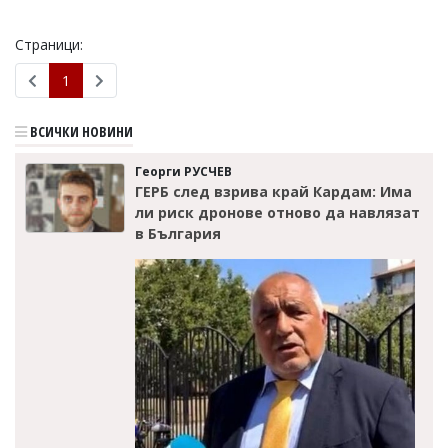
Коментарите
под
Страници:
статиите
се
1
въвеждат
от
читателите
ВСИЧКИ НОВИНИ
и
редакцията
Георги РУСЧЕВ
не
ГЕРБ след взрива край Кардам: Има
носи
ли риск дронове отново да навлязат
отговорност
в България
за
тях!
Ако
откриете
обиден
за
вас
коментар,
моля
сигнализирайте
ни!