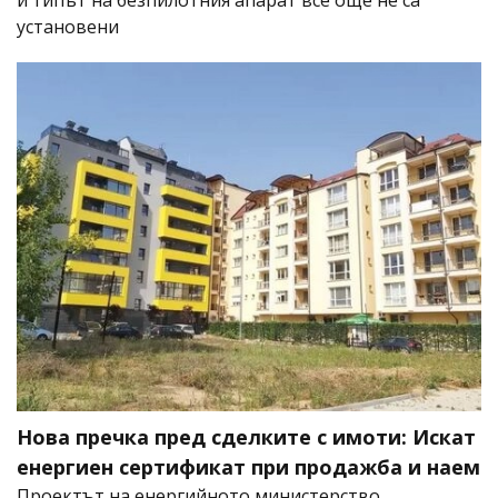
и типът на безпилотния апарат все още не са
установени
Нова пречка пред сделките с имоти: Искат
енергиен сертификат при продажба и наем
Проектът на енергийното министерство