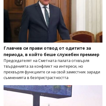
Главчев си прави отвод от одитите за
периода, в който беше служебен премиер
Председателят на Сметната палата отхвърля
твърденията за конфликт на интереси, но
прехвърля функциите си на свой заместник заради
съмненията в безпристрастността