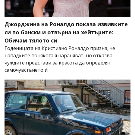
Джорджина на Роналдо показа извивките
си по бански и отвърна на хейтърите:
Обичам тялото си
Годеницата на Кристиано Роналдо призна, че
нападките понякога я нараняват, но отказва
чуждите представи за красота да определят
самочувствието ѝ