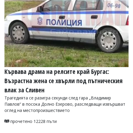
УКРАЙНА
СПОРТ
РАЗСЛЕДВАНЕ
БИЗНЕС
ЮГ
Управители:
Веселин
Василев,
Кървава драма на релсите край Бургас:
email:
v.vasilev@flagman.bg
Възрастна жена се хвърли под пътническия
Катя
Касабова,
влак за Сливен
еmail:
k.kassabova@flagman.bg
Трагедията се разигра секунди след гара „Владимир
Главен
Павлов“ в посока Долно Езерово, разследващи извършват
редактор:
оглед на местопроизшествието
Иван
Колев,
прочетено 12228 пъти
email:
office@flagman.bg