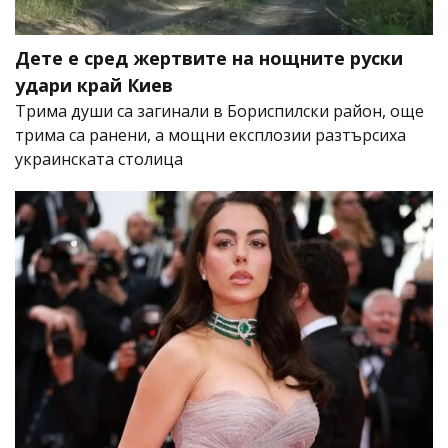
Дете е сред жертвите на нощните руски
удари край Киев
Трима души са загинали в Бориспилски район, още
трима са ранени, а мощни експлозии разтърсиха
украинската столица