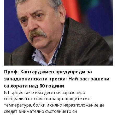
Проф. Кантарджиев предупреди за
западнонилската треска: Най-застрашени
са хората над 60 години
В Гърция вече има десетки заразени, а
специалистът съветва завръщащите се с
температура, болки и силно неразположение да
следят внимателно състоянието си