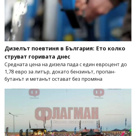
Дизелът поевтиня в България: Ето колко
струват горивата днес
Средната цена на дизела пада с един евроцент до
1,78 евро за литър, докато бензинът, пропан-
бутанът и метанът остават без промяна