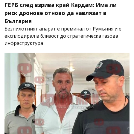
ГЕРБ след взрива край Кардам: Има ли
риск дронове отново да навлязат в
България
Безпилотният апарат е преминал от Румъния и е
експлодирал в близост до стратегическа газова
инфраструктура