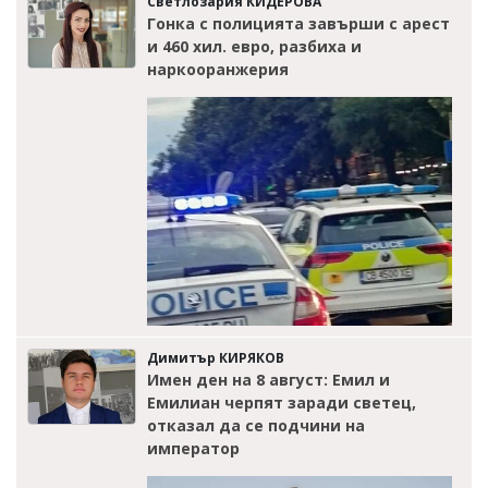
Светлозария КИДЕРОВА
Гонка с полицията завърши с арест
и 460 хил. евро, разбиха и
наркооранжерия
Димитър КИРЯКОВ
Имен ден на 8 август: Емил и
Емилиан черпят заради светец,
отказал да се подчини на
император