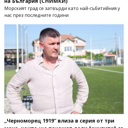
на България (СНИМКИ)
Морският град се затвърди като най-събитийния у
нас през последните години
„Черноморец 1919“ влиза в серия от три