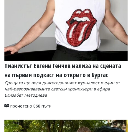
Пианистът Евгени Генчев излиза на сцената
на първия подкаст на открито в Бургас
Срещата ще води дългогодишният журналист и един от
най-разпознаваемите светски хроникьори в ефира
Елизабет Методиева
прочетено 868 пъти