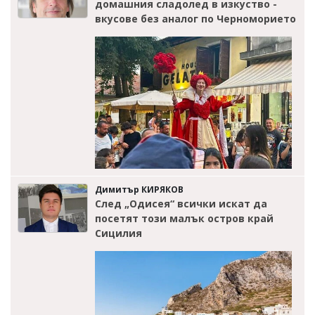
домашния сладолед в изкуство -
вкусове без аналог по Черноморието
Димитър КИРЯКОВ
След „Одисея“ всички искат да
посетят този малък остров край
Сицилия