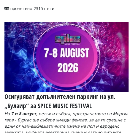
прочетено 2315 пъти
Осигуряват допълнителен паркинг на ул.
„Булаир“ за SPICE MUSIC FESTIVAL
На
7 и 8 август
, петък и събота, пространството на Морска
гара - Бургас ще събере хиляди фенове, за да ги срещне с
едни от най-емблематичните имена на поп и евроденс
музиката, клубната електронна сцена и латино ритмите