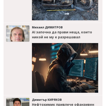
Михаил ДИМИТРОВ
AI започна да прави неща, които
никой не му е разрешавал
Димитър КИРЯКОВ
Нефтохимик привлече офанзивен