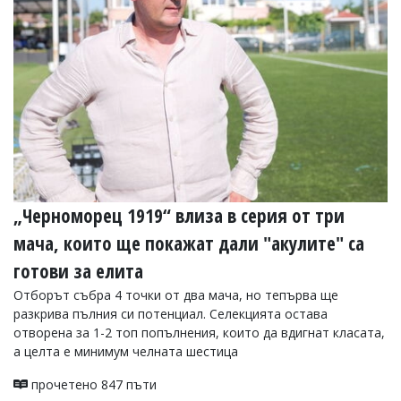
УКРАЙНА
СПОРТ
РАЗСЛЕДВАНЕ
БИЗНЕС
ЮГ
Управители:
Веселин
Василев,
„Черноморец 1919“ влиза в серия от три
email:
v.vasilev@flagman.bg
мача, които ще покажат дали "акулите" са
Катя
Касабова,
готови за елита
еmail:
k.kassabova@flagman.bg
Отборът събра 4 точки от два мача, но тепърва ще
Главен
разкрива пълния си потенциал. Селекцията остава
редактор:
отворена за 1-2 топ попълнения, които да вдигнат класата,
Иван
а целта е минимум челната шестица
Колев,
email:
прочетено 847 пъти
office@flagman.bg