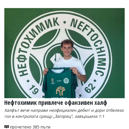
Коментарите
под
статиите
се
въвеждат
от
читателите
и
редакцията
не
носи
отговорност
за
тях!
Ако
откриете
обиден
за
вас
Нефтохимик привлече офанзивен халф
коментар,
Халфът вече направи неофициален дебют и дори отбеляза
моля
сигнализирайте
гол в контролата срещу „Загорец“, завършила 1:1
ни!
прочетено 385 пъти