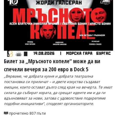
Билет за „Мръсното копеле“ може да ви
спечели вечеря за 200 евро в Dock 5
„Вярваме, че добрата кухня и добрата театрална
постановка си приличат – и двете изкуства създават
емоции, които остават дълго след края на вечерта. Те имат
силата да събират хората, да срещат идеите им и да ги
вдъхновяват за нови, затова с удоволствие подкрепяме
подобни инициативи“, споделят организаторите.
прочетено 807 пъти