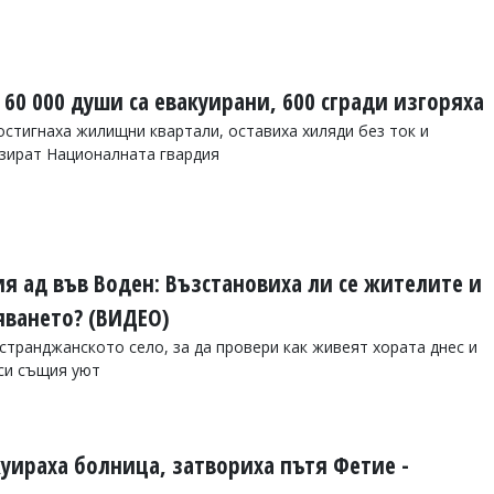
 60 000 души са евакуирани, 600 сгради изгоряха
стигнаха жилищни квартали, оставиха хиляди без ток и
изират Националната гвардия
я ад във Воден: Възстановиха ли се жителите и
яването? (ВИДЕО)
 странджанското село, за да провери как живеят хората днес и
си същия уют
куираха болница, затвориха пътя Фетие -