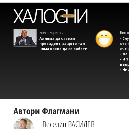
Бойко Борисов
Виц н
Аз няма да ставам
- Сл
президент, защото там
сте 
няма какво да се работи
със 
- Да.
- И 
въпр
- Ни
Автори Флагмани
Веселин ВАСИЛЕВ