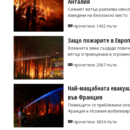
Анталия
Коментарите
Силният вятър разпалва някол
под
изведени на безопасно място
статиите
се
прочетено 1432 пъти
въвеждат
от
читателите
Защо пожарите в Европ
и
Влажната зима създаде повече
редакцията
не
вятър я превърнаха в огромен
носи
отговорност
прочетено 2567 пъти
за
тях!
Ако
откриете
Най-мащабната евакуац
обиден
за
във Франция
вас
Пламъците се приближиха опас
коментар,
моля
Франция и Испания мобилизир
сигнализирайте
ни!
прочетено 3654 пъти