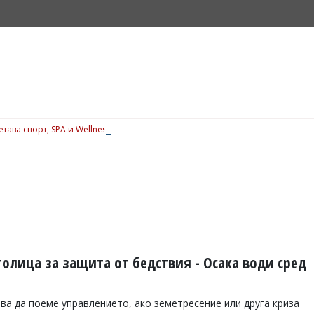
ъчетава спорт, SPA и Wellness през цялата година, вижте подробности
олица за защита от бедствия - Осака води сред
а да поеме управлението, ако земетресение или друга криза