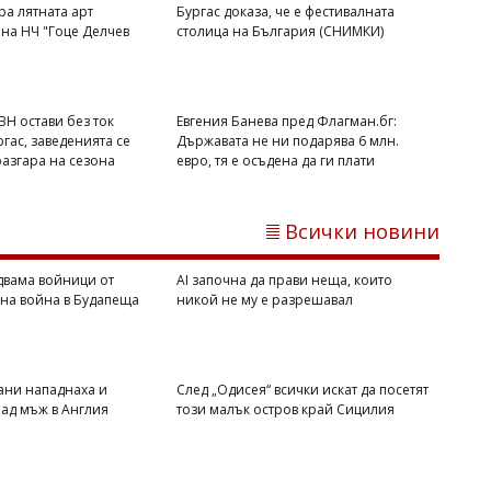
ра лятната арт
Бургас доказа, че е фестивалната
на НЧ "Гоце Делчев
столица на България (СНИМКИ)
ВН остави без ток
Евгения Банева пред Флагман.бг:
гас, заведенията се
Държавата не ни подарява 6 млн.
разгара на сезона
евро, тя е осъдена да ги плати
Димитър КИРЯКОВ
Бургаска област вече има близо 338
хил. жилища, сградите се увеличиха с
Всички новини
453 за година
двама войници от
AI започна да прави неща, които
вна война в Будапеща
никой не му е разрешавал
ани нападнаха и
След „Одисея“ всички искат да посетят
ад мъж в Англия
този малък остров край Сицилия