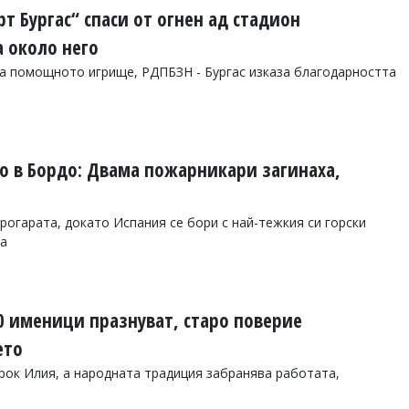
 Бургас“ спаси от огнен ад стадион
 около него
а помощното игрище, РДПБЗН - Бургас изказа благодарността
о в Бордо: Двама пожарникари загинаха,
рогарата, докато Испания се бори с най-тежкия си горски
та
00 именици празнуват, старо поверие
ето
рок Илия, а народната традиция забранява работата,