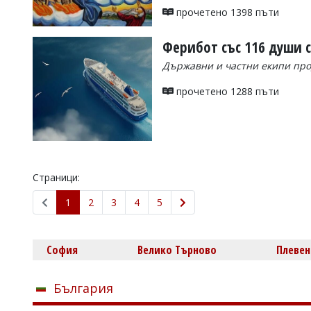
прочетено 1398 пъти
Ферибот със 116 души с
Държавни и частни екипи про
прочетено 1288 пъти
Страници:
1
2
3
4
5
София
Велико Търново
Плевен
България