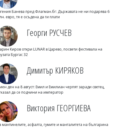
вгения Банева пред Флагман.бг: Държавата не ни подарява 6
лн. евро, тя е осъдена да ги плати
Георги РУСЧЕВ
арин Киров откри LUNAR в Царево, посвети фестивала на
аузата Бургас 32
Михаил ДИМИТРОВ
Димитър КИРЯКОВ
Трима маскирани нападнаха и
изнасилиха млад мъж в Англия
мен ден на 8 август: Емил и Емилиан черпят заради светец,
тказал да се подчини на император
Виктория ГЕОРГИЕВА
а мантинелите, асфалта, гумите и манталитета на българина