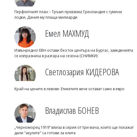
Перфектният план – Тръмп превзема Гренландия с гумени
лодки, Дания му плаща милиарди
Емел МАХМУД
Извънредно! ЕВН остави без ток центъра на Бургас, заведенията
се изпразниха в разгара на сезона (СНИМКИ)
Светлозария КИДЕРОВА
Край на цените в левове: Етикетите вече остават само в евро
Владислав БОНЕВ
„Черноморец 1919“ влиза в серия от три мача, които ще покажат
дали "акулите" са готови за елита