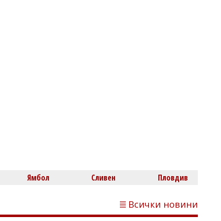
Михаил ДИМИТРОВ
AI започна да прави неща, които
никой не му е разрешавал
Димитър КИРЯКОВ
Нефтохимик привлече офанзивен
Ямбол
Сливен
Пловдив
халф
Всички новини