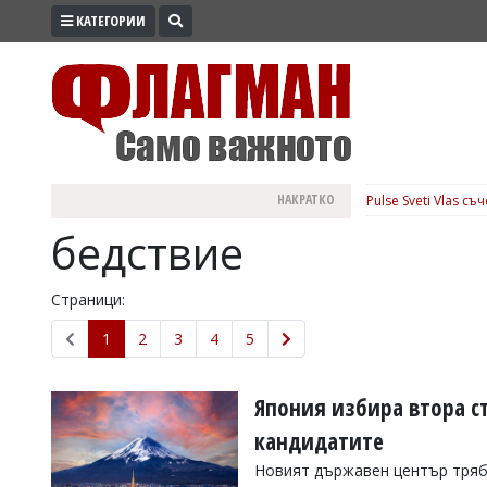
КАТЕГОРИИ
ПРОМО
ЗОНА
ИЗБОРИ
2026
ПРАКТИЧНО
НАКРАТКО
Pulse Sveti Vlas с
КУЛТУРА
бедствие
ЗДРАВЕ
ПОЛИТИКА
Страници:
ОБЩИНИ
1
2
3
4
5
ОБЩЕСТВО
ЛАЙФСТАЙЛ
Япония избира втора ст
ВОЙНАТА
кандидатите
В
Новият държавен център трябв