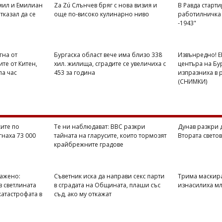
Емил и Емилиан
Za Zú Слънчев бряг с нова визия и
В Равда старти
тказал да се
още по-високо кулинарно ниво
работилничка 
-1943"
гна от
Бургаска област вече има близо 338
Извънредно! Е
те от Китен,
хил. жилища, сградите се увеличиха с
центъра на Бур
па час
453 за година
изпразниха в 
(СНИМКИ)
ите по
Те ни наблюдават: BBC разкри
Дунав разкри 
гнаха 73 000
тайната на гларусите, които тормозят
Втората свето
крайбрежните градове
ражено:
Съветник иска да направи секс парти
Трима маскир
в светлината
в сградата на Общината, плаши със
изнасилиха мл
катастрофата в
съд, ако му откажат