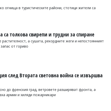
ко огнища в туристическите райони, стотици жители са
а са толкова свирепи и трудни за спиране
 растителност, а сушата, рекордните жеги и непостоянният
 запас от гориво
ия след Втората световна война се извършва
но до френския град, ветровете разширяват фронта, а
аха армии и хиляди пожарникари