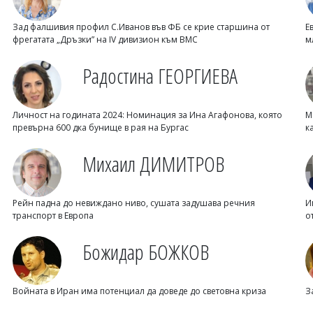
Зад фалшивия профил С.Иванов във ФБ се крие старшина от
Е
фрегатата „Дръзки” на IV дивизион към ВМС
м
Радостина ГЕОРГИЕВА
Личност на годината 2024: Номинация за Ина Агафонова, която
М
превърна 600 дка бунище в рая на Бургас
к
Михаил ДИМИТРОВ
Рейн падна до невиждано ниво, сушата задушава речния
И
транспорт в Европа
о
Божидар БОЖКОВ
Войната в Иран има потенциал да доведе до световна криза
З