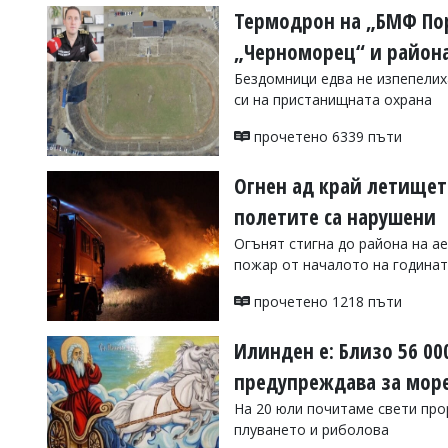
Термодрон на „БМФ Порт
„Черноморец“ и района
Бездомници едва не изпепелих
си на пристанищната охрана
прочетено 6339 пъти
Огнен ад край летищет
полетите са нарушени
Огънят стигна до района на ае
пожар от началото на година
прочетено 1218 пъти
Илинден е: Близо 56 0
предупреждава за мор
На 20 юли почитаме свети про
плуването и риболова