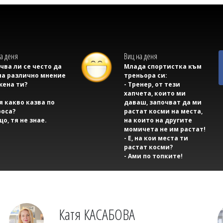
а деня
Виц на деня
учва ли се често да
Млада спортистка към
на различно мнение
треньора си:
жена ти?
- Тренер, от тези
хапчета, които ми
тя какво казва по
даваш, започват да ми
оса?
растат косми на места,
що, тя не знае.
на които на другите
момичета не им растат!
- Е, на кои места ти
растат косми?
- Ами по топките!
Катя КАСАБОВА