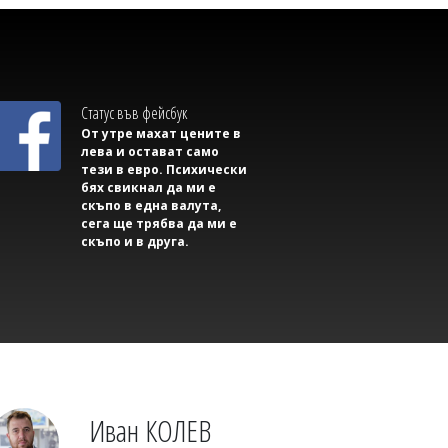
Михаил ДИМИТРОВ
Мароко се чувства окуражено:
Влиянието на Тръмп е в светлината
на прожекторите след катастрофата в
Сеута
Статус във фейсбук
От утре махат цените в
лева и остават само
тези в евро. Психически
бях свикнал да ми е
скъпо в една валута,
сега ще трябва да ми е
скъпо и в друга.
Михаил ДИМИТРОВ
Съветник иска да направи секс парти в
сградата на Общината, плаши със съд,
ако му откажат
Иван КОЛЕВ