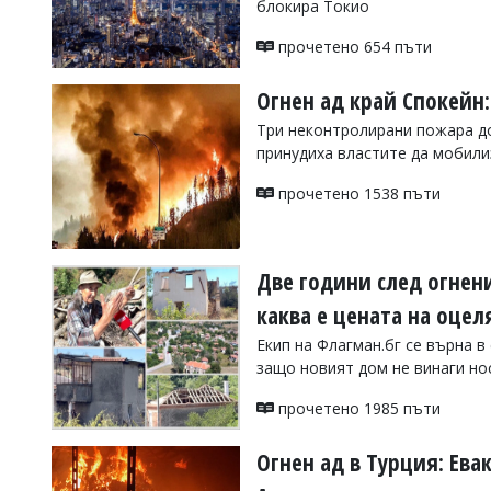
блокира Токио
УКРАЙНА
СПОРТ
прочетено 654 пъти
РАЗСЛЕДВАНЕ
Огнен ад край Спокейн:
БИЗНЕС
Три неконтролирани пожара до
ЮГ
принудиха властите да мобил
прочетено 1538 пъти
Управители:
Веселин
Василев,
email:
Две години след огнени
v.vasilev@flagman.bg
Катя
каква е цената на оцел
Касабова,
еmail:
k.kassabova@flagman.bg
Екип на Флагман.бг се върна в
защо новият дом не винаги но
Главен
редактор:
прочетено 1985 пъти
Иван
Колев,
email:
Огнен ад в Турция: Ева
office@flagman.bg