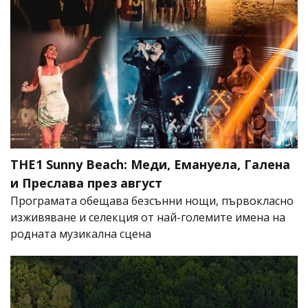
THE1 Sunny Beach: Меди, Емануела, Галена
и Преслава през август
Програмата обещава безсънни нощи, първокласно
изживяване и селекция от най-големите имена на
родната музикална сцена