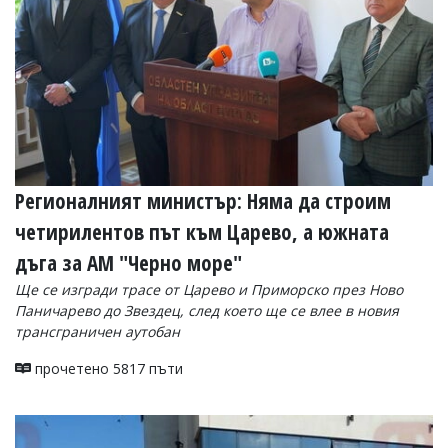
УКРАЙНА
СПОРТ
РАЗСЛЕДВАНЕ
БИЗНЕС
ЮГ
Управители:
Регионалният министър: Няма да строим
Веселин
Василев,
четирилентов път към Царево, а южната
email:
v.vasilev@flagman.bg
дъга за АМ "Черно море"
Катя
Ще се изгради трасе от Царево и Приморско през Ново
Касабова,
еmail:
k.kassabova@flagman.bg
Паничарево до Звездец, след което ще се влее в новия
трансграничен аутобан
Главен
редактор:
прочетено 5817 пъти
Иван
Колев,
email:
office@flagman.bg