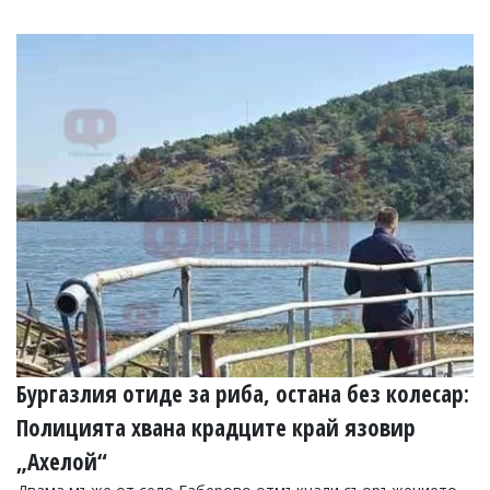
Бургазлия отиде за риба, остана без колесар:
Полицията хвана крадците край язовир
„Ахелой“