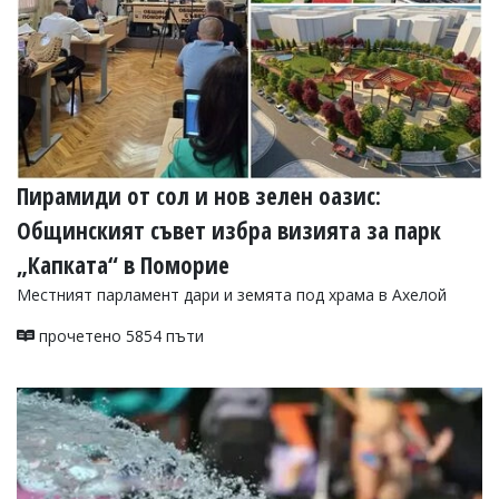
Пирамиди от сол и нов зелен оазис:
Общинският съвет избра визията за парк
„Капката“ в Поморие
Местният парламент дари и земята под храма в Ахелой
прочетено 5854 пъти