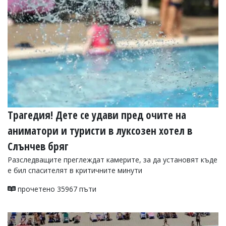
Трагедия! Дете се удави пред очите на
аниматори и туристи в луксозен хотел в
Слънчев бряг
Разследващите преглеждат камерите, за да установят къде
е бил спасителят в критичните минути
прочетено 35967 пъти