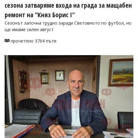
сезона затваряме входа на града за мащабен
ремонт на "Княз Борис I"
Сезонът започна трудно заради Световното по футбол, но
ще имаме силен август
прочетено 3764 пъти