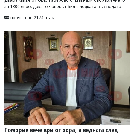
Двама мъже от село Габерово отмъкнали съоръжението
за 1300 евро, докато човекът бил с лодката във водата
прочетено 2174 пъти
Поморие вече ври от хора, а веднага след