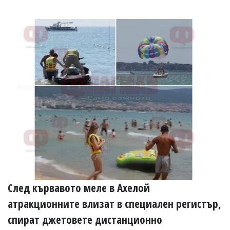
След кървавото меле в Ахелой
атракционните влизат в специален регистър,
спират джетовете дистанционно