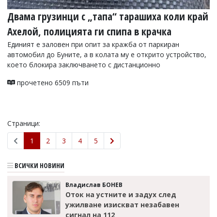
Двама грузинци с „тапа“ тарашиха коли край
Ахелой, полицията ги спипа в крачка
Единият е заловен при опит за кражба от паркиран
автомобил до Буните, а в колата му е открито устройство,
което блокира заключването с дистанционно
прочетено 6509 пъти
Страници:
1
2
3
4
5
ВСИЧКИ НОВИНИ
Владислав БОНЕВ
Оток на устните и задух след
ужилване изискват незабавен
сигнал на 112