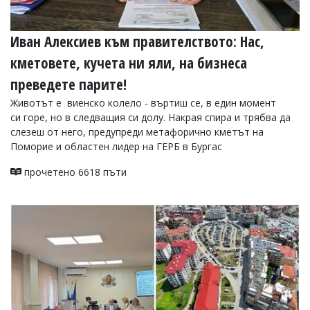
Иван Алексиев към правителството: Нас,
кметовете, кучета ни яли, на бизнеса
преведете парите!
Животът е виенско колело - въртиш се, в един момент
си горе, но в следващия си долу. Накрая спира и трябва да
слезеш от него, предупреди метафорично кметът на
Поморие и областен лидер на ГЕРБ в Бургас
прочетено 6618 пъти