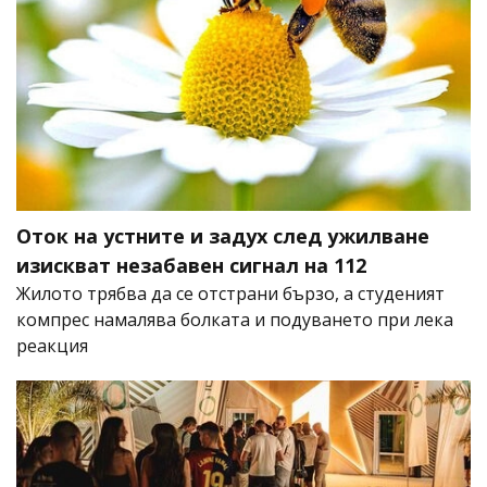
Оток на устните и задух след ужилване
изискват незабавен сигнал на 112
Жилото трябва да се отстрани бързо, а студеният
компрес намалява болката и подуването при лека
реакция