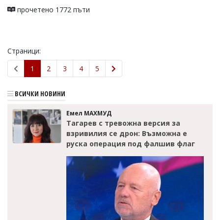
прочетено 1772 пъти
Страници:
1
2
3
4
5
ВСИЧКИ НОВИНИ
Емел МАХМУД
Тагарев с тревожна версия за
взривилия се дрон: Възможна е
руска операция под фалшив флаг