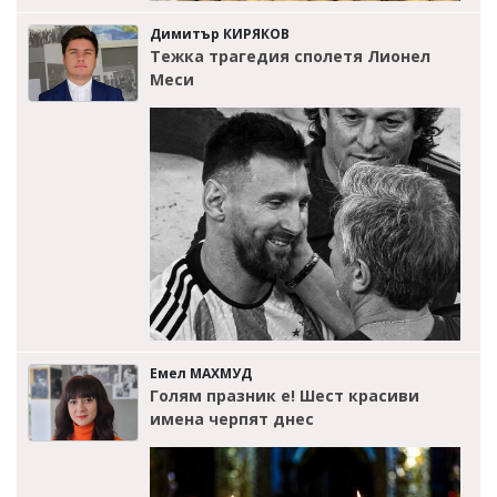
Димитър КИРЯКОВ
Тежка трагедия сполетя Лионел
Меси
Емел МАХМУД
Голям празник е! Шест красиви
имена черпят днес