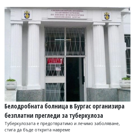
Белодробната болница в Бургас организира
безплатни прегледи за туберкулоза
Туберкулозата е предотвратимо и лечимо заболяване,
стига да бъде открита навреме