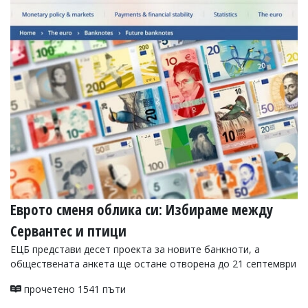
Коментарите
под
статиите
се
въвеждат
от
читателите
и
редакцията
не
носи
отговорност
за
тях!
Ако
откриете
Еврото сменя облика си: Избираме между
обиден
за
Сервантес и птици
вас
ЕЦБ представи десет проекта за новите банкноти, а
коментар,
моля
обществената анкета ще остане отворена до 21 септември
сигнализирайте
ни!
прочетено 1541 пъти