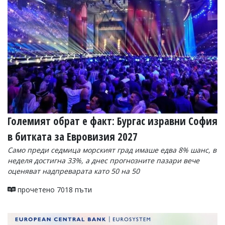
УКРАЙНА
СПОРТ
РАЗСЛЕДВАНЕ
БИЗНЕС
ЮГ
Управители:
Веселин
Василев,
Големият обрат е факт: Бургас изравни София
email:
v.vasilev@flagman.bg
в битката за Евровизия 2027
Катя
Касабова,
Само преди седмица морският град имаше едва 8% шанс, в
еmail:
k.kassabova@flagman.bg
неделя достигна 33%, а днес прогнозните пазари вече
оценяват надпреварата като 50 на 50
Главен
редактор:
прочетено 7018 пъти
Иван
Колев,
email:
office@flagman.bg