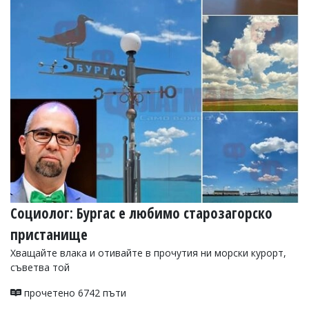
Социолог: Бургас е любимо старозагорско
пристанище
Хващайте влака и отивайте в прочутия ни морски курорт,
съветва той
прочетено 6742 пъти