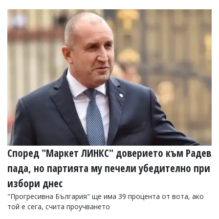
Според "Маркет ЛИНКС" доверието към Радев
пада, но партията му печели убедително при
избори днес
"Прогресивна България" ще има 39 процента от вота, ако
той е сега, счита проучването