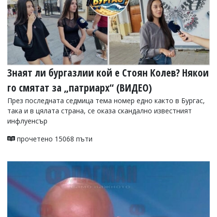
Знаят ли бургазлии кой е Стоян Колев? Някои
го смятат за „патриарх“ (ВИДЕО)
През последната седмица тема номер едно както в Бургас,
така и в цялата страна, се оказа скандално известният
инфлуенсър
прочетено 15068 пъти