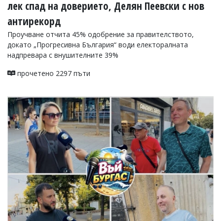
лек спад на доверието, Делян Пеевски с нов
антирекорд
Проучване отчита 45% одобрение за правителството,
докато „Прогресивна България“ води електоралната
надпревара с внушителните 39%
прочетено 2297 пъти