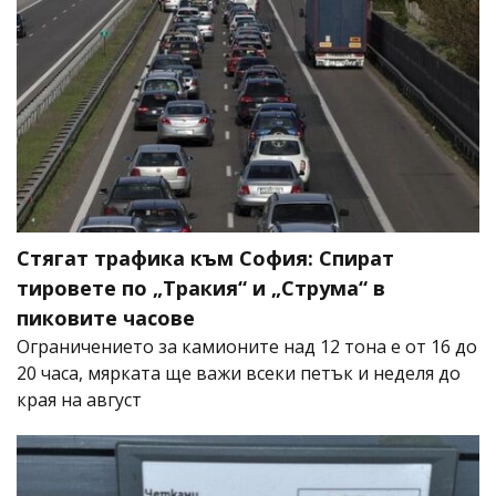
Стягат трафика към София: Спират
тировете по „Тракия“ и „Струма“ в
пиковите часове
Ограничението за камионите над 12 тона е от 16 до
20 часа, мярката ще важи всеки петък и неделя до
края на август