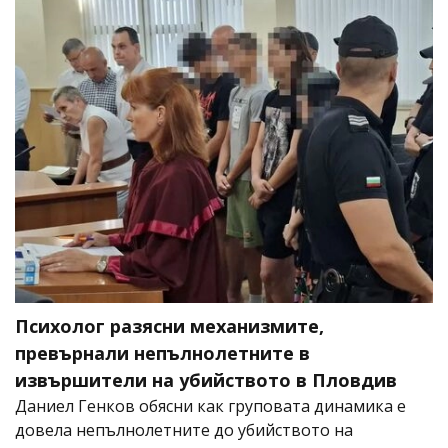
Психолог разясни механизмите,
превърнали непълнолетните в
извършители на убийството в Пловдив
Даниел Генков обясни как груповата динамика е
довела непълнолетните до убийството на