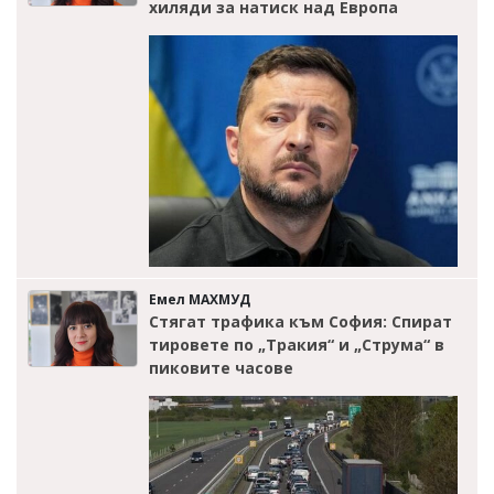
хиляди за натиск над Европа
Емел МАХМУД
Стягат трафика към София: Спират
тировете по „Тракия“ и „Струма“ в
пиковите часове