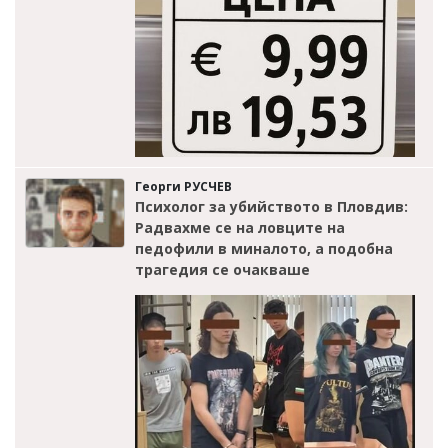
Георги РУСЧЕВ
Психолог за убийството в Пловдив:
Радвахме се на ловците на
педофили в миналото, а подобна
трагедия се очакваше