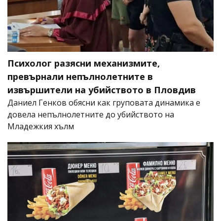
Психолог разясни механизмите,
превърнали непълнолетните в
извършители на убийството в Пловдив
Даниел Генков обясни как груповата динамика е
довела непълнолетните до убийството на
Младежкия хълм