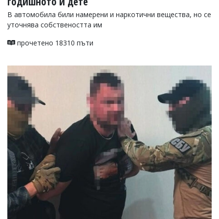
годишното й дете
В автомобила били намерени и наркотични вещества, но се
уточнява собствеността им
прочетено 18310 пъти