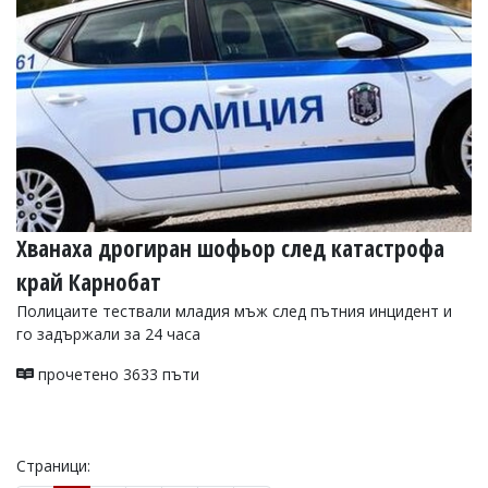
Хванаха дрогиран шофьор след катастрофа
край Карнобат
Полицаите тествали младия мъж след пътния инцидент и
го задържали за 24 часа
прочетено 3633 пъти
Страници: