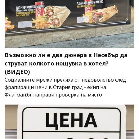
Възможно ли е два дюнера в Несебър да
струват колкото нощувка в хотел?
(ВИДЕО)
Социалните мрежи преляха от недоволство след
фрапиращи цени в Стария град - екип на
Флагман.бг направи проверка на място