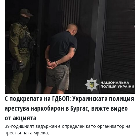
Коментарите
под
статиите
се
въвеждат
от
читателите
и
редакцията
не
носи
отговорност
за
тях!
Ако
откриете
С подкрепата на ГДБОП: Украинската полиция
обиден
за
арестува наркобарон в Бургас, вижте видео
вас
коментар,
от акцията
моля
сигнализирайте
39-годишният задържан е определен като организатор на
ни!
престъпната мрежа,