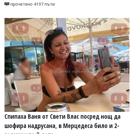
прочетено 4197 пъти
Спипаха Ваня от Свети Влас посред нощ да
шофира надрусана, в Мерцедеса било и 2-