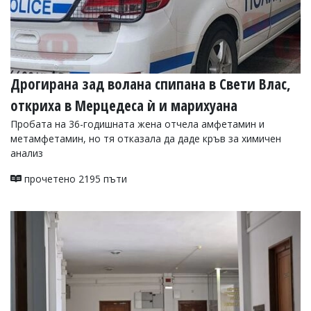
Дрогирана зад волана спипана в Свети Влас,
откриха в Мерцедеса ѝ и марихуана
Пробата на 36-годишната жена отчела амфетамин и
метамфетамин, но тя отказала да даде кръв за химичен
анализ
прочетено 2195 пъти