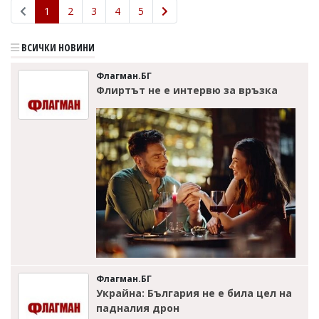
1
2
3
4
5
ВСИЧКИ НОВИНИ
Флагман.БГ
Флиртът не е интервю за връзка
Флагман.БГ
Украйна: България не е била цел на
падналия дрон