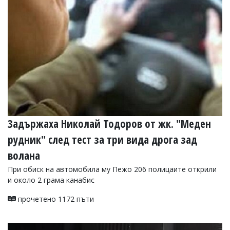
УКРАЙНА
СПОРТ
РАЗСЛЕДВАНЕ
БИЗНЕС
ЮГ
Управители:
Веселин
Василев,
Задържаха Николай Тодоров от жк. "Меден
email:
v.vasilev@flagman.bg
рудник" след тест за три вида дрога зад
Катя
Касабова,
волана
еmail:
k.kassabova@flagman.bg
При обиск на автомобила му Пежо 206 полицаите открили
Главен
и около 2 грама канабис
редактор:
Иван
прочетено 1172 пъти
Колев,
email:
office@flagman.bg