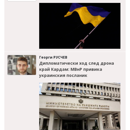
Георги РУСЧЕВ
Дипломатически ход след дрона
край Кардам: МВнР привика
украинския посланик