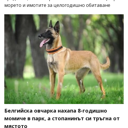
морето и имотите за целогодишно обитаване
Белгийска овчарка нахапа 8-годишно
момиче в парк, а стопанинът си тръгна от
мястото