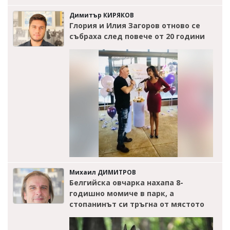
Димитър КИРЯКОВ
Глория и Илия Загоров отново се
събраха след повече от 20 години
Михаил ДИМИТРОВ
Белгийска овчарка нахапа 8-
годишно момиче в парк, а
стопанинът си тръгна от мястото