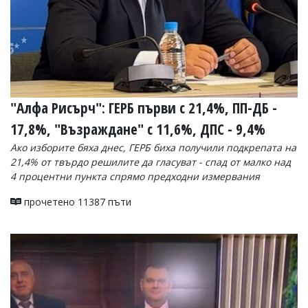
"Алфа Рисърч": ГЕРБ първи с 21,4%, ПП-ДБ -
17,8%, "Възраждане" с 11,6%, ДПС - 9,4%
Ако изборите бяха днес, ГЕРБ биха получили подкрепата на
21,4% от твърдо решилите да гласуват - спад от малко над
4 процентни пункта спрямо предходни измервания
прочетено 11387 пъти