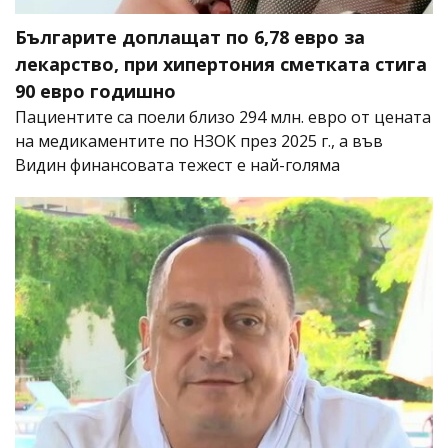
Българите доплащат по 6,78 евро за
лекарство, при хипертония сметката стига
90 евро годишно
Пациентите са поели близо 294 млн. евро от цената
на медикаментите по НЗОК през 2025 г., а във
Видин финансовата тежест е най-голяма