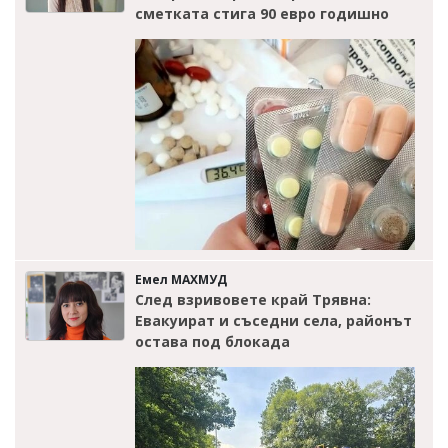
сметката стига 90 евро годишно
Емел МАХМУД
След взривовете край Трявна:
Евакуират и съседни села, районът
остава под блокада