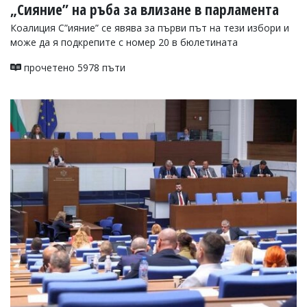
„Сияние” на ръба за влизане в парламента
Коалиция С”ияние” се явява за първи път на тези избори и
може да я подкрепите с номер 20 в бюлетината
прочетено 5978 пъти