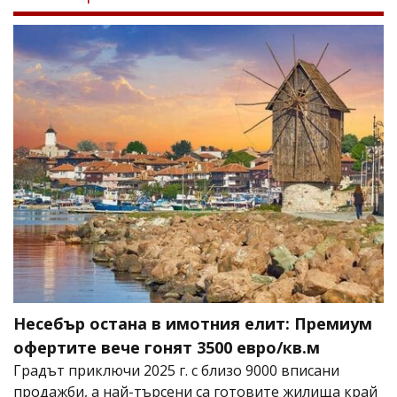
Несебър остана в имотния елит: Премиум
офертите вече гонят 3500 евро/кв.м
Градът приключи 2025 г. с близо 9000 вписани
продажби, а най-търсени са готовите жилища край