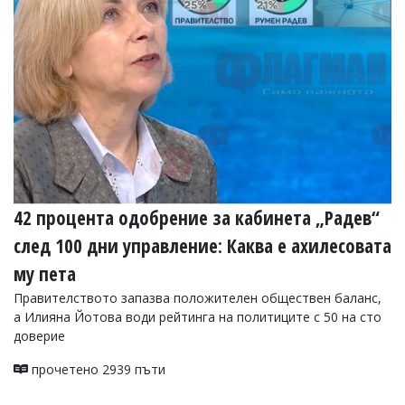
УКРАЙНА
СПОРТ
РАЗСЛЕДВАНЕ
БИЗНЕС
ЮГ
Управители:
Веселин
Василев,
42 процента одобрение за кабинета „Радев“
email:
v.vasilev@flagman.bg
след 100 дни управление: Каква е ахилесовата
Катя
Касабова,
му пета
еmail:
k.kassabova@flagman.bg
Правителството запазва положителен обществен баланс,
Главен
а Илияна Йотова води рейтинга на политиците с 50 на сто
редактор:
доверие
Иван
Колев,
прочетено 2939 пъти
email:
office@flagman.bg