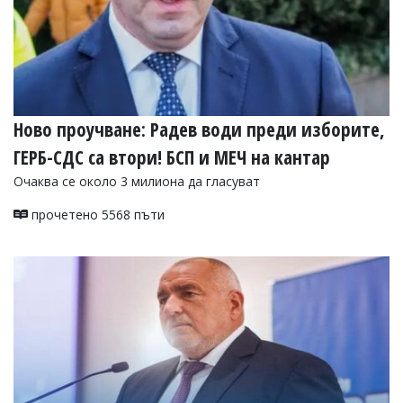
Ново проучване: Радев води преди изборите,
ГЕРБ-СДС са втори! БСП и МЕЧ на кантар
Очаква се около 3 милиона да гласуват
прочетено 5568 пъти