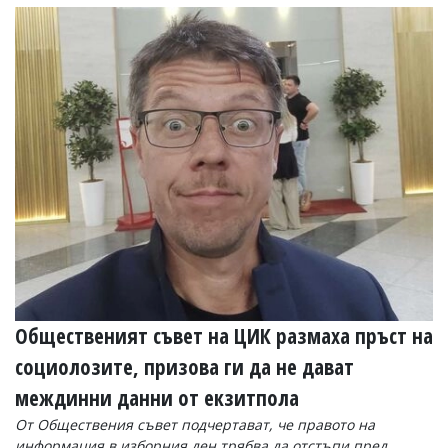
Коментарите
под
статиите
се
въвеждат
от
читателите
и
редакцията
не
носи
отговорност
за
тях!
Ако
откриете
обиден
за
Общественият съвет на ЦИК размаха пръст на
вас
социолозите, призова ги да не дават
коментар,
моля
междинни данни от екзитпола
сигнализирайте
ни!
От Обществения съвет подчертават, че правото на
информация в изборния ден трябва да отстъпи пред