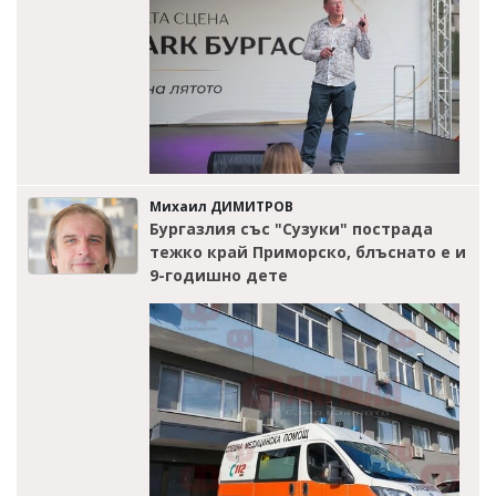
Михаил ДИМИТРОВ
Бургазлия със "Сузуки" пострада
тежко край Приморско, блъснато е и
9-годишно дете