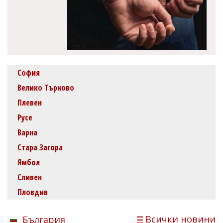
София
Велико Търново
Плевен
Русе
Варна
Стара Загора
Ямбол
Сливен
Пловдив
Всички новини
България