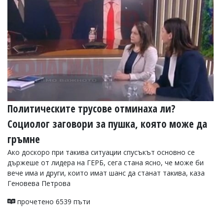
Политическите трусове отминаха ли?
Социолог заговори за пушка, която може да
гръмне
Ако доскоро при такива ситуации спусъкът основно се
държеше от лидера на ГЕРБ, сега стана ясно, че може би
вече има и други, които имат шанс да станат такива, каза
Геновева Петрова
прочетено 6539 пъти