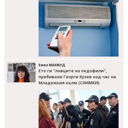
Емел МАХМУД
Ето ги "ловците на педофили",
пребивали Георги Кузев над час на
Младежкия хълм (СНИМКИ)