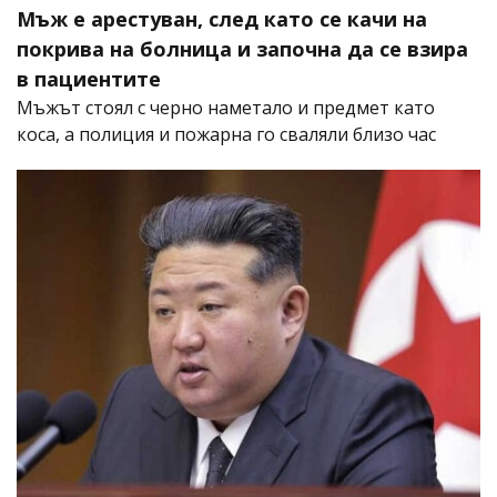
Мъж е арестуван, след като се качи на
покрива на болница и започна да се взира
в пациентите
Мъжът стоял с черно наметало и предмет като
коса, а полиция и пожарна го сваляли близо час