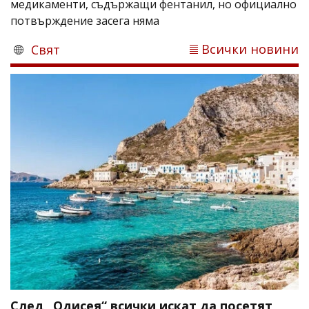
медикаменти, съдържащи фентанил, но официално
потвърждение засега няма
Всички новини
Свят
След „Одисея“ всички искат да посетят