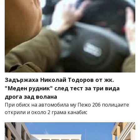
Задържаха Николай Тодоров от жк.
"Меден рудник" след тест за три вида
дрога зад волана
При обиск на автомобила му Пежо 206 полицаите
открили и около 2 грама канабис