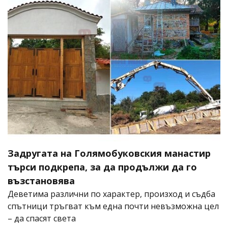
Задругата на Голямобуковския манастир
търси подкрепа, за да продължи да го
възстановява
Деветима различни по характер, произход и съдба
спътници тръгват към една почти невъзможна цел
– да спасят света