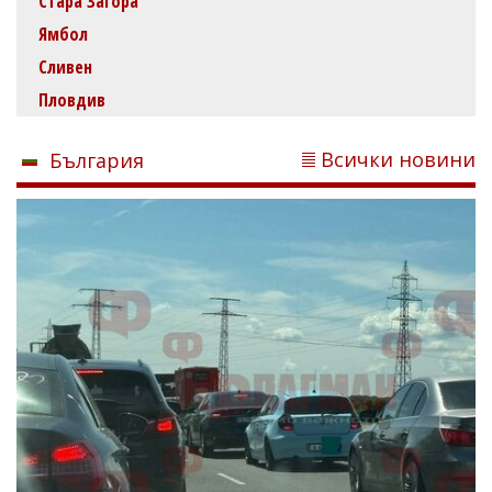
Стара Загора
Ямбол
Сливен
Пловдив
Всички новини
България