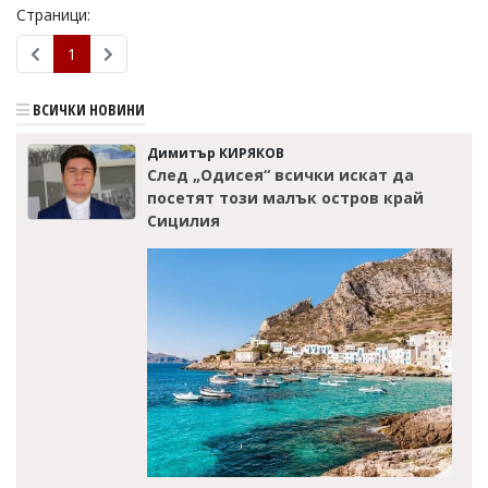
Страници:
Коментарите
под
1
статиите
се
въвеждат
ВСИЧКИ НОВИНИ
от
читателите
Димитър КИРЯКОВ
и
След „Одисея“ всички искат да
редакцията
посетят този малък остров край
не
Сицилия
носи
отговорност
за
тях!
Ако
откриете
обиден
за
вас
коментар,
моля
сигнализирайте
ни!