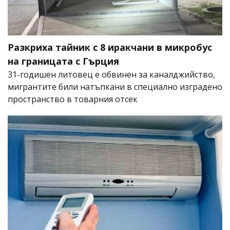
Разкриха тайник с 8 иракчани в микробус
на границата с Гърция
31-годишен литовец е обвинен за каналджийство,
мигрантите били натъпкани в специално изградено
пространство в товарния отсек