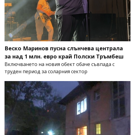
Веско Маринов пусна слънчева централа
за над 1 млн. евро край Полски Тръмбеш
Включването на новия обект обаче съвпада с
труден период за соларния сектор