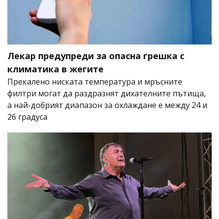
Лекар предупреди за опасна грешка с
климатика в жегите
Прекалено ниската температура и мръсните
филтри могат да раздразнят дихателните пътища,
а най-добрият диапазон за охлаждане е между 24 и
26 градуса