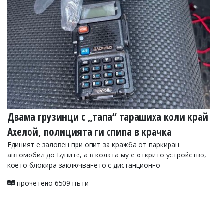
УКРАЙНА
СПОРТ
РАЗСЛЕДВАНЕ
БИЗНЕС
ЮГ
Управители:
Веселин
Василев,
Двама грузинци с „тапа“ тарашиха коли край
email:
v.vasilev@flagman.bg
Ахелой, полицията ги спипа в крачка
Катя
Касабова,
Единият е заловен при опит за кражба от паркиран
еmail:
k.kassabova@flagman.bg
автомобил до Буните, а в колата му е открито устройство,
което блокира заключването с дистанционно
Главен
редактор:
прочетено 6509 пъти
Иван
Колев,
email:
office@flagman.bg