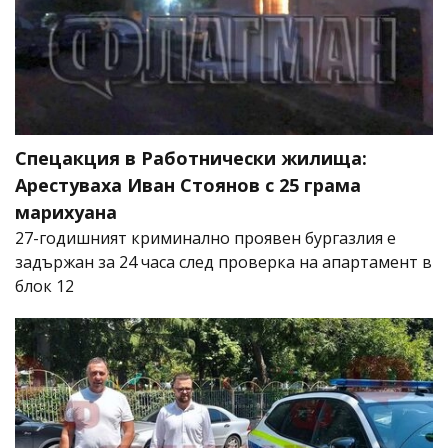
Спецакция в Работнически жилища:
Арестуваха Иван Стоянов с 25 грама
марихуана
27-годишният криминално проявен бургазлия е
задържан за 24 часа след проверка на апартамент в
блок 12