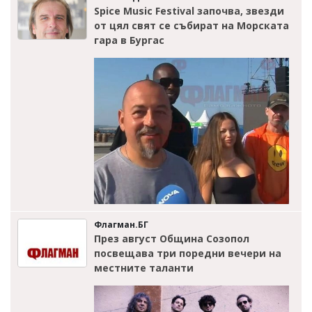
Spice Music Festival започва, звезди
от цял свят се събират на Морската
гара в Бургас
Флагман.БГ
През август Община Созопол
посвещава три поредни вечери на
местните таланти