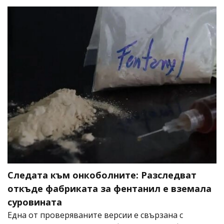
Следата към онкоболните: Разследват
откъде фабриката за фентанил е вземала
суровината
Една от проверяваните версии е свързана с