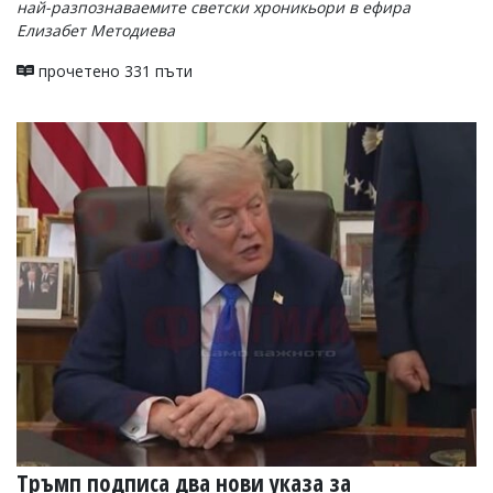
най-разпознаваемите светски хроникьори в ефира
Елизабет Методиева
прочетено 331 пъти
Тръмп подписа два нови указа за