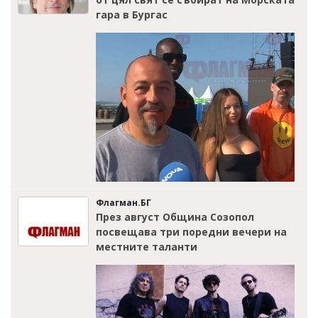
гара в Бургас
Флагман.БГ
През август Община Созопол
посвещава три поредни вечери на
местните таланти