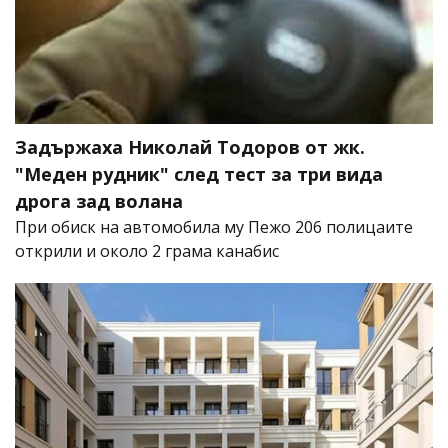
Задържаха Николай Тодоров от жк.
"Меден рудник" след тест за три вида
дрога зад волана
При обиск на автомобила му Пежо 206 полицаите
открили и около 2 грама канабис