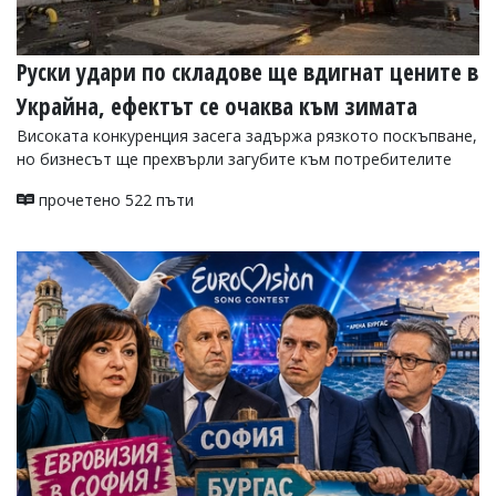
Руски удари по складове ще вдигнат цените в
Украйна, ефектът се очаква към зимата
Високата конкуренция засега задържа рязкото поскъпване,
но бизнесът ще прехвърли загубите към потребителите
прочетено 522 пъти