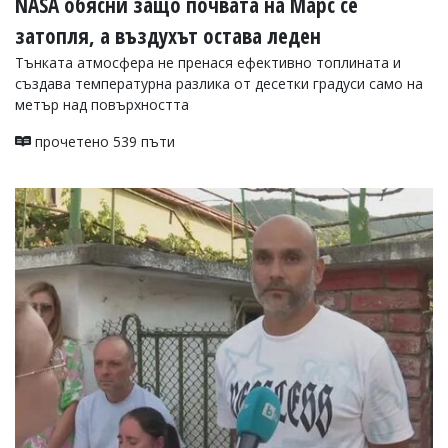
NASA обясни защо почвата на Марс се
затопля, а въздухът остава леден
Тънката атмосфера не пренася ефективно топлината и
създава температурна разлика от десетки градуси само на
метър над повърхността
прочетено 539 пъти