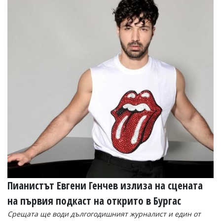
Коментарите
под
статиите
се
въвеждат
от
читателите
и
редакцията
не
носи
отговорност
за
тях!
Ако
откриете
обиден
за
вас
коментар,
Пианистът Евгени Генчев излиза на сцената
моля
сигнализирайте
на първия подкаст на открито в Бургас
ни!
Срещата ще води дългогодишният журналист и един от