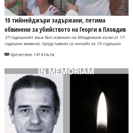
10 тийнейджъри задържани, петима
обвинени за убийството на Георги в Пловдив
37-годишният мъж бил извикан на Младежкия хълм от 17-
годишно момиче, представяло се онлайн за 15-годишно
прочетено 1414 пъти