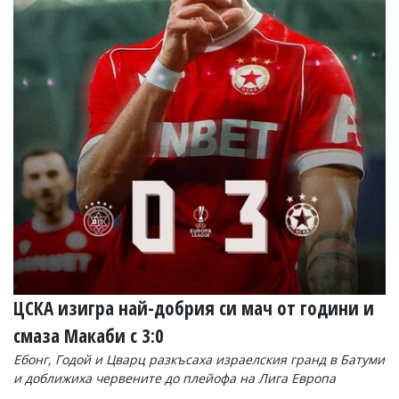
ЦСКА изигра най-добрия си мач от години и
смаза Макаби с 3:0
Ебонг, Годой и Цварц разкъсаха израелския гранд в Батуми
и доближиха червените до плейофа на Лига Европа