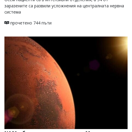
заразените са развили усложнения на централната нервна
система
прочетено 744 пъти