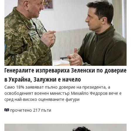
УКРАЙНА
СПОРТ
РАЗСЛЕДВАНЕ
БИЗНЕС
ЮГ
Управители:
Веселин
Василев,
Генералите изпревариха Зеленски по доверие
email:
v.vasilev@flagman.bg
в Украйна, Залужни е начело
Катя
Касабова,
Само 18% заявяват пълно доверие на президента, а
еmail:
k.kassabova@flagman.bg
освободеният военен министър Михайло Федоров вече е
сред най-високо оценяваните фигури
Главен
редактор:
прочетено 217 пъти
Иван
Колев,
email:
office@flagman.bg