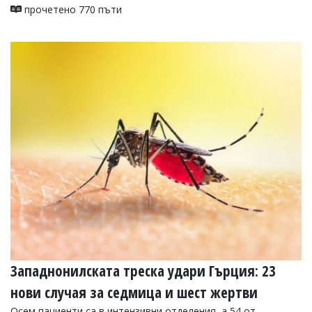
прочетено 770 пъти
Западнонилската треска удари Гърция: 23
нови случая за седмица и шест жертви
Осем пациенти са в интензивни отделения, а 54 от