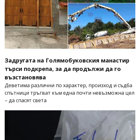
Задругата на Голямобуковския манастир
търси подкрепа, за да продължи да го
възстановява
Деветима различни по характер, произход и съдба
спътници тръгват към една почти невъзможна цел
– да спасят света