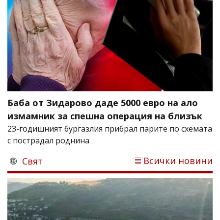
Баба от Зидарово даде 5000 евро на ало
измамник за спешна операция на близък
23-годишният бургазлия прибрал парите по схемата
с пострадал роднина
Всички новини
Свят