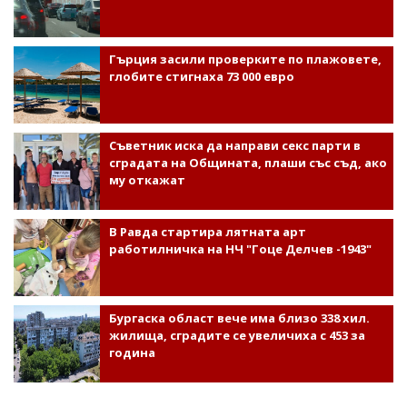
Гърция засили проверките по плажовете,
глобите стигнаха 73 000 евро
Съветник иска да направи секс парти в
сградата на Общината, плаши със съд, ако
му откажат
В Равда стартира лятната арт
работилничка на НЧ "Гоце Делчев -1943"
Бургаска област вече има близо 338 хил.
жилища, сградите се увеличиха с 453 за
година