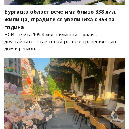
Бургаска област вече има близо 338 хил.
жилища, сградите се увеличиха с 453 за
година
НСИ отчита 109,8 хил. жилищни сгради, а
двустайните остават най-разпространеният тип
дом в региона