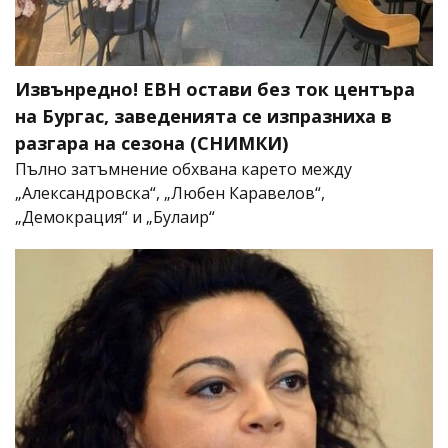
Извънредно! ЕВН остави без ток центъра
на Бургас, заведенията се изпразниха в
разгара на сезона (СНИМКИ)
Пълно затъмнение обхвана карето между
„Александровска“, „Любен Каравелов“,
„Демокрация“ и „Булаир“