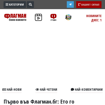
КАТЕГОРИИ
ВАШИЯТ СИГНАЛ
ПРОМО
НОВИНИТЕ
ДНЕС: 1
ЗОНА
ИЗБОРИ
2026
ПРАКТИЧНО
КУЛТУРА
ЗДРАВЕ
ПОЛИТИКА
ОБЩИНИ
ОБЩЕСТВО
ЛАЙФСТАЙЛ
НАЙ-НОВИ
НАЙ-ЧЕТЕНИ
НАЙ-КОМЕНТИРАНИ
ВОЙНАТА
В
Първо във Флагман.бг: Ето го