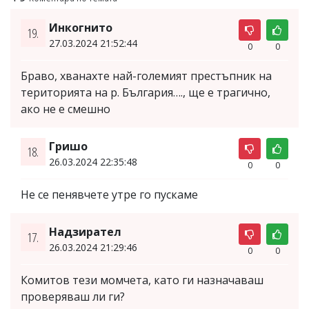
Инкогнито
19.
27.03.2024 21:52:44
0
0
Браво, хванахте най-големият престъпник на
територията на р. България…., ще е трагично,
ако не е смешно
Гришо
18.
26.03.2024 22:35:48
0
0
Не се пенявчете утре го пускаме
Надзирател
17.
26.03.2024 21:29:46
0
0
Комитов тези момчета, като ги назначаваш
проверяваш ли ги?