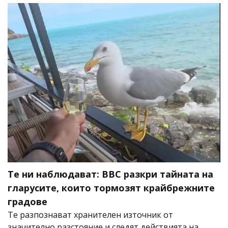
Те ни наблюдават: BBC разкри тайната на
гларусите, които тормозят крайбрежните
градове
Те разпознават хранителен източник от
значително разстояние и следят действията на