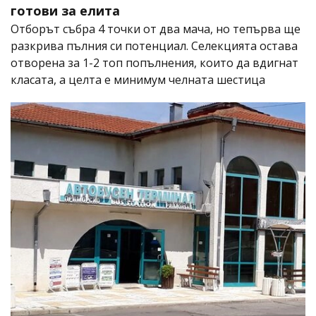
готови за елита
Отборът събра 4 точки от два мача, но тепърва ще
разкрива пълния си потенциал. Селекцията остава
отворена за 1-2 топ попълнения, които да вдигнат
класата, а целта е минимум челната шестица