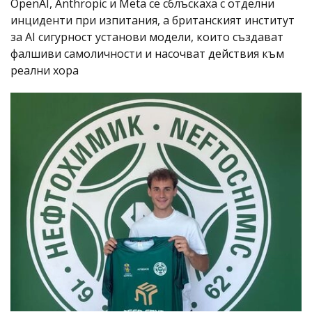
OpenAI, Anthropic и Meta се сблъскаха с отделни
инциденти при изпитания, а британският институт
за AI сигурност установи модели, които създават
фалшиви самоличности и насочват действия към
реални хора