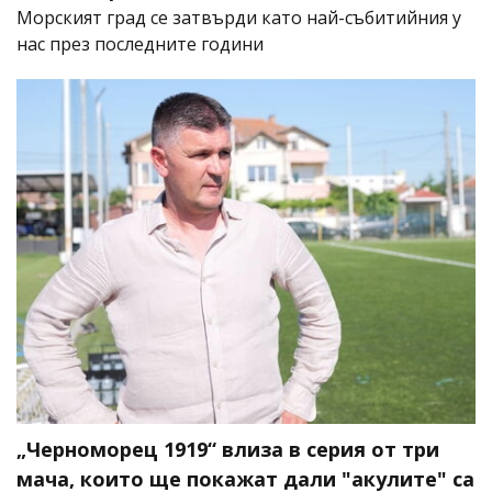
Морският град се затвърди като най-събитийния у
нас през последните години
„Черноморец 1919“ влиза в серия от три
мача, които ще покажат дали "акулите" са