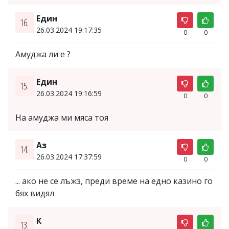
Един
16.
26.03.2024 19:17:35
0
0
Амуджа ли е ?
Един
15.
26.03.2024 19:16:59
0
0
На амуджа ми мяса тоя
Аз
14.
26.03.2024 17:37:59
0
0
... ако не се лъжз, преди време на едно казино го
бях видял
К
13.