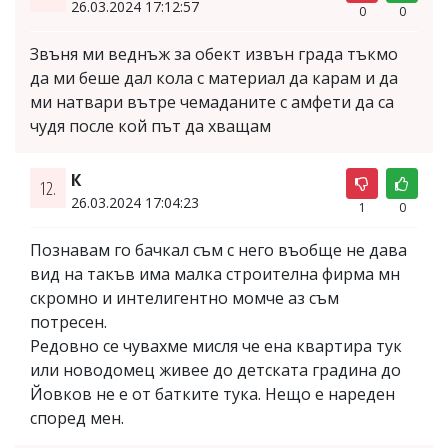
26.03.2024 17:12:57
0
0
Звъня ми веднъж за обект извън града тъкмо
да ми беше дал кола с материал да карам и да
ми натвари вътре чемаданите с амфети да са
чудя после кой път да хващам
К
12.
26.03.2024 17:04:23
1
0
Познавам го бачкал съм с него въобще не дава
вид на такъв има малка строителна фирма мн
скромно и интелигентно момче аз съм
потресен.
Редовно се чувахме мисля че ена квартира тук
или новодомец живее до детската градина до
Йовков не е от батките тука. Нещо е нареден
според мен.