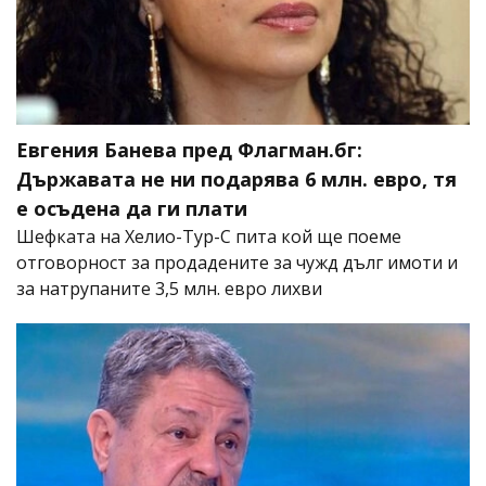
Евгения Банева пред Флагман.бг:
Държавата не ни подарява 6 млн. евро, тя
е осъдена да ги плати
Шефката на Хелио-Тур-С пита кой ще поеме
отговорност за продадените за чужд дълг имоти и
за натрупаните 3,5 млн. евро лихви