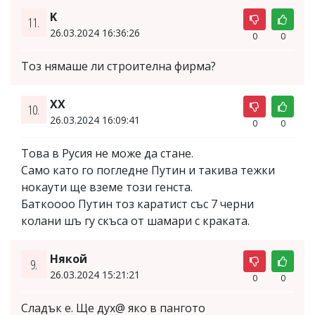
K
11.
26.03.2024 16:36:26
0
0
Тоз нямаше ли строителна фирма?
ХХ
10.
26.03.2024 16:09:41
0
0
Това в Русия не може да стане.
Само като го погледне Путин и такива тежки
нокаути ще вземе този генста.
Баткоооо Путин тоз каратист със 7 черни
колани шъ гу скъса от шамари с краката.
Някой
9.
26.03.2024 15:21:21
0
0
Сладък е. Ще дух@ яко в пангото