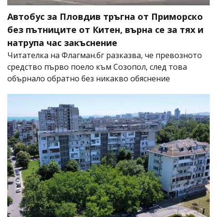
Автобус за Пловдив тръгна от Приморско
без пътниците от Китен, върна се за тях и
натрупа час закъснение
Читателка на Флагман.бг разказва, че превозното
средство първо поело към Созопол, след това
обърнало обратно без никакво обяснение