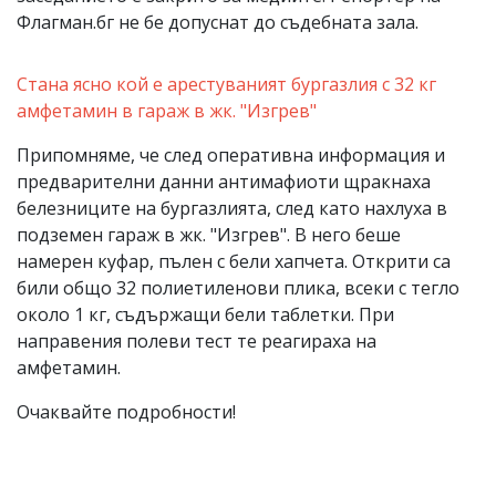
Флагман.бг не бе допуснат до съдебната зала.
Стана ясно кой е арестуваният бургазлия с 32 кг
амфетамин в гараж в жк. "Изгрев"
Припомняме, че след оперативна информация и
предварителни данни антимафиоти щракнаха
белезниците на бургазлията, след като нахлуха в
подземен гараж в жк. "Изгрев". В него беше
намерен куфар, пълен с бели хапчета. Открити са
били общо 32 полиетиленови плика, всеки с тегло
около 1 кг, съдържащи бели таблетки. При
направения полеви тест те реагираха на
амфетамин.
Очаквайте подробности!