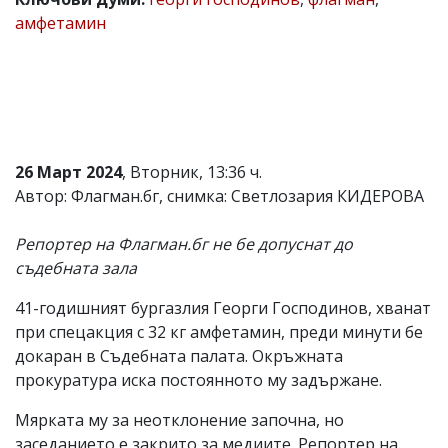
амфетамин
Коментарите
под
статиите
се
въвеждат
от
читателите
и
редакцията
26 Март 2024
, Вторник, 13:36 ч.
не
Автор: Флагман.бг, снимка: Светлозария КИДЕРОВА
носи
отговорност
за
Репортер на Флагман.бг не бе допуснат до
тях!
съдебната зала
Ако
откриете
41-годишният бургазлия Георги Господинов, хванат
обиден
за
при спецакция с 32 кг амфетамин, преди минути бе
вас
докаран в Съдебната палата. Окръжната
коментар,
прокуратура иска постоянното му задържане.
моля
сигнализирайте
Мярката му за неотклонение започна, но
ни!
заседанието е закрито за медиите. Репортер на