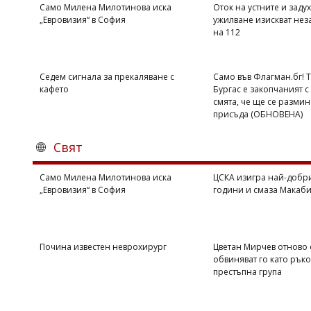
Само Милена Милотинова иска
Оток на устните и задух
„Евровизия“ в София
ужилване изискват нез
на 112
Седем сигнала за прекаляване с
Само във Флагман.бг! 
кафето
Бургас е закопчаният с 
смята, че ще се размин
присъда (ОБНОВЕНА)
Свят
Само Милена Милотинова иска
ЦСКА изигра най-добри
„Евровизия“ в София
години и смаза Макаби 
Почина известен неврохирург
Цветан Мирчев отново 
обвиняват го като рък
престъпна група