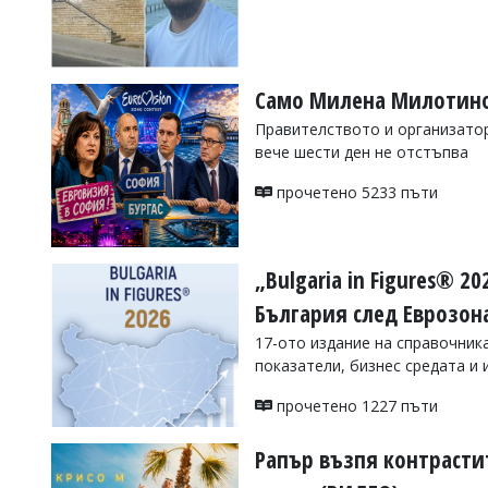
УКРАЙНА
СПОРТ
РАЗСЛЕДВАНЕ
Само Милена Милотино
БИЗНЕС
Правителството и организатор
ЮГ
вече шести ден не отстъпва
прочетено 5233 пъти
Управители:
Веселин
Василев,
email:
„Bulgaria in Figures® 
v.vasilev@flagman.bg
Катя
България след Еврозон
Касабова,
еmail:
k.kassabova@flagman.bg
17-ото издание на справочник
показатели, бизнес средата и
Главен
редактор:
прочетено 1227 пъти
Иван
Колев,
email:
Рапър възпя контрастит
office@flagman.bg