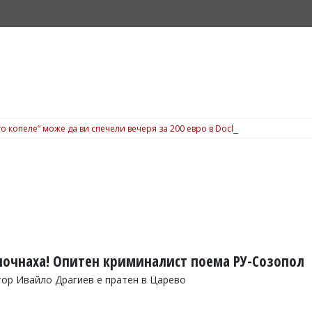
о копеле“ може да ви спечели вечеря за 200 евро в Dock 5, вижте подробн
очнаха! Опитен криминалист поема РУ-Созопол
ор Ивайло Драгиев е пратен в Царево