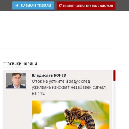
FLAGMAN В TELEGRAM
ВАШИЯТ СИГНАЛ
ВРЪЗКА С ФЛАГМАН
ости
ВСИЧКИ НОВИНИ
Владислав БОНЕВ
Оток на устните и задух след
ужилване изискват незабавен сигнал
на 112