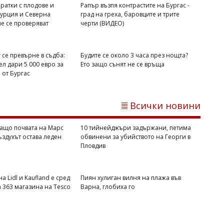
ратки с плодове и
Рапър възпя контрастите на Бургас -
Михаил ДИМИТРОВ
Турция и Северна
град на греха, баровците и трите
е се проверяват
черти (ВИДЕО)
NASA обясни защо почвата на Марс
се затопля, а въздухът остава леден
 се превърне в съдба:
Будите се около 3 часа през нощта?
л дари 5 000 евро за
Ето защо сънят не се връща
от Бургас
Всички новини
ащо почвата на Марс
10 тийнейджъри задържани, петима
въздухът остава леден
обвинени за убийството на Георги в
Пловдив
Михаил ДИМИТРОВ
10 тийнейджъри задържани, петима
а Lidl и Kaufland е сред
Пиян хулиган вилня на плажа във
обвинени за убийството на Георги в
а 363 магазина на Tesco
Варна, глобиха го
Пловдив