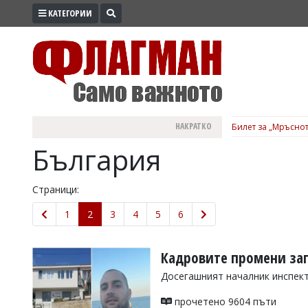
КАТЕГОРИИ
ПРОМО
ЗОНА
ИЗБОРИ
2026
ПРАКТИЧНО
НАКРАТКО
Билет за „Мръснот
КУЛТУРА
България
ЗДРАВЕ
ПОЛИТИКА
Страници:
ОБЩИНИ
1
2
3
4
5
6
ОБЩЕСТВО
ЛАЙФСТАЙЛ
Кадровите промени зап
ВОЙНАТА
Досегашният началник инспект
В
прочетено 9604 пъти