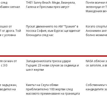
 след
THE1 Sunny Beach: Меди, Емануела,
Почти всички п
абавен сигнал
Галена и Преслава през август
зеленчуци от 
Македония веч
Тошко от
Пускат движението по АМ "Тракия" в
Когато спортът
1 кг дрога. Той
посока София, към Бургас ще вдигнат
Анонимен анге
е с условна
блокадата след час
болно момиче 
я си мач от
Западнонилската треска удари
NASA обясни з
с 3:0
Гърция: 23 нови случая за седмица и
се затопля, а 
шест жертви
е задържан,
Кметът на Сеута обяви
Собственикът н
оводител на
приблизително 100 жертви след
кандидатите з
масовото преминаване на границата