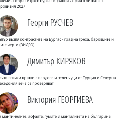
олемият обрат е факт: Бургас изравни София в битката за
вровизия 2027
Георги РУСЧЕВ
Димитър КИРЯКОВ
Будите се около 3 часа през нощта?
Ето защо сънят не се връща
апър възпя контрастите на Бургас - град на греха, баровците и
рите черти (ВИДЕО)
Димитър КИРЯКОВ
очти всички пратки с плодове и зеленчуци от Турция и Северна
акедония вече се проверяват
Виктория ГЕОРГИЕВА
Димитър КИРЯКОВ
Розов таратор за 6,50 евро разбуни
а мантинелите, асфалта, гумите и манталитета на българина
Слънчев бряг