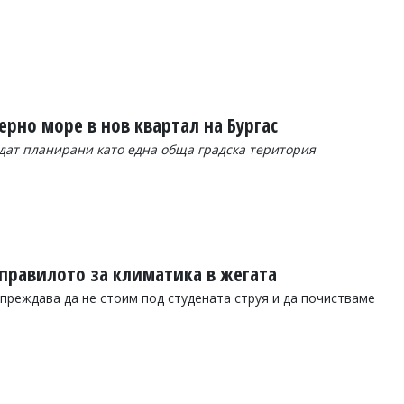
рно море в нов квартал на Бургас
дат планирани като една обща градска територия
 правилото за климатика в жегата
преждава да не стоим под студената струя и да почистваме