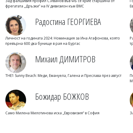
Зад фалшивия профил С.Иванов във ФБ се крие старшина от
Г
фрегатата „Дръзки” на IV дивизион към ВМС
Е
Радостина ГЕОРГИЕВА
Личност на годината 2024: Номинация за Ина Агафонова, която
Р
превърна 600 дка бунище в рая на Бургас
т
Михаил ДИМИТРОВ
THE1 Sunny Beach: Меди, Емануела, Галена и Преслава през август
П
М
Божидар БОЖКОВ
Само Милена Милотинова иска „Евровизия“ в София
З