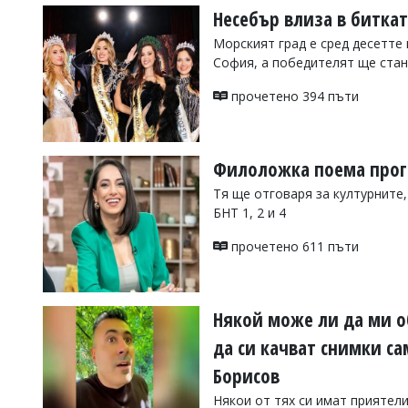
Несебър влиза в битка
Морският град е сред десетте
София, а победителят ще стане
прочетено 394 пъти
Филоложка поема прог
Тя ще отговаря за културните
БНТ 1, 2 и 4
прочетено 611 пъти
Някой може ли да ми о
да си качват снимки са
Борисов
Някои от тях си имат приятели