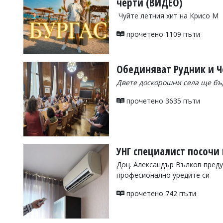
черти (ВИДЕО)
Коментарите
Чуйте летния хит на Крисо М
под
статиите
прочетено 1109 пъти
се
въвеждат
от
читателите
Обединяват Рудник и Че
и
Двете доскорошни села ще бъ
редакцията
не
носи
прочетено 3635 пъти
отговорност
за
тях!
Ако
откриете
УНГ специалист посочи
обиден
за
Доц. Александър Вълков преду
вас
професионално уредите си
коментар,
моля
прочетено 742 пъти
сигнализирайте
ни!