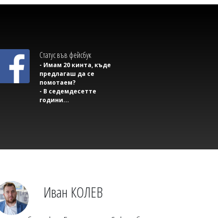
Статус във фейсбук
- Имам 20 кинта, къде
предлагаш да се
помотаем?
- В седемдесетте
Михаил ДИМИТРОВ
години...
Почина известен неврохирург
Иван КОЛЕВ