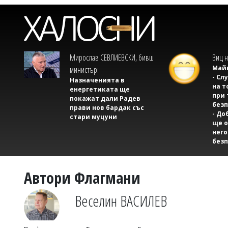
Мирослав СЕВЛИЕВСКИ, бивш
Виц н
Майк
министър:
- Сл
Назначенията в
на т
енергетиката ще
при 
покажат дали Радев
безп
прави нов бардак със
- До
стари муцуни
ще о
него
безп
Автори Флагмани
Веселин ВАСИЛЕВ