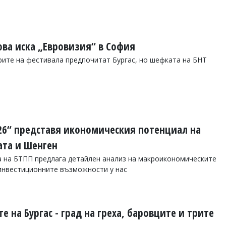
ва иска „Евровизия“ в София
ите на фестивала предпочитат Бургас, но шефката на БНТ
2026“ представя икономическия потенциал на
ата и Шенген
а на БТПП предлага детайлен анализ на макроикономическите
 инвестиционните възможности у нас
е на Бургас - град на греха, баровците и трите