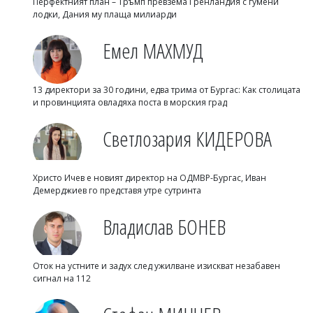
Перфектният план – Тръмп превзема Гренландия с гумени
лодки, Дания му плаща милиарди
Емел МАХМУД
13 директори за 30 години, едва трима от Бургас: Как столицата
и провинцията овладяха поста в морския град
Светлозария КИДЕРОВА
Христо Ичев е новият директор на ОДМВР-Бургас, Иван
Демерджиев го представя утре сутринта
Владислав БОНЕВ
Оток на устните и задух след ужилване изискват незабавен
сигнал на 112