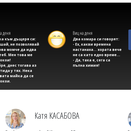
а деня
Виц на деня
а към дъщеря си:
Два комара си говорят:
ушай, не позволявай
- Ех, какви времена
ова момче да идва
настанаха... хората вече
теб. Мен това ме
не са като едно време...
окои!
- Да, така е, сега са
бре, днес тогава аз
пълна химия!
тида у тях. Нека
вата майка да се
окои.
Катя КАСАБОВА