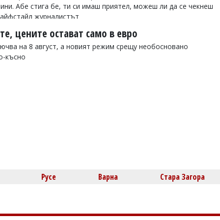
тини. Абе стига бе, ти си имаш приятел, можеш ли да се чекнеш
 лайфстайл журналистът
те, цените остават само в евро
ючва на 8 август, а новият режим срещу необосновано
по-късно
Русе
Варна
Стара Загора