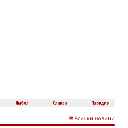
Михаил ДИМИТРОВ
Пускат движението по АМ "Тракия" в
посока София, към Бургас ще вдигнат
блокадата след час
Ямбол
Сливен
Пловдив
Всички новини