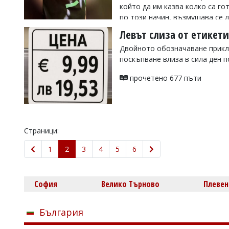
който да им казва колко са го
по този начин, възмущава се
Левът слиза от етикети
прочетено 807 пъти
Двойното обозначаване прикл
поскъпване влиза в сила ден 
прочетено 677 пъти
Страници:
1
2
3
4
5
6
София
Велико Търново
Плевен
България